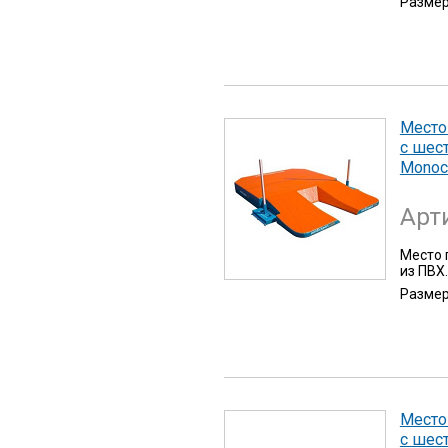
Разме
Место
с шест
Monocu
Арт
Место 
из ПВХ.
Разме
Место
с шест