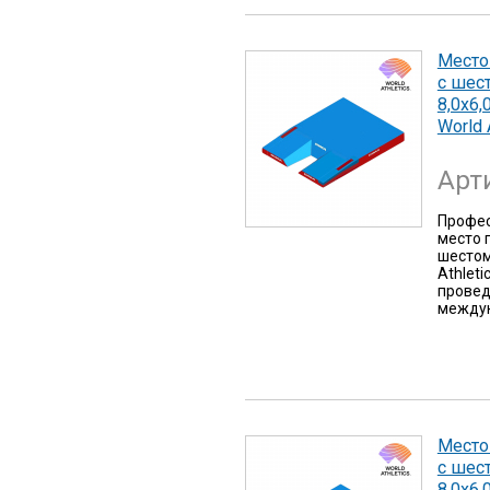
Место
с шес
8,0х6,
World 
Арт
Профес
место 
шестом
Athlet
провед
междун
Место
с шес
8,0х6,