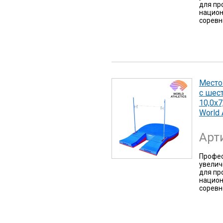
для пр
национ
соревн
Место
с шес
10,0х7
World 
Арт
Профес
увелич
для пр
национ
соревн