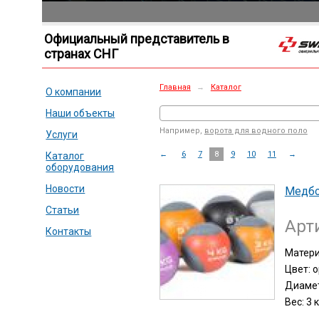
Официальный представитель в
странах СНГ
Главная
→
Каталог
О компании
Наши объекты
Например,
ворота для водного поло
Услуги
←
6
7
8
9
10
11
→
Каталог
оборудования
Новости
Медб
Статьи
Арт
Контакты
Матери
Цвет: 
Диамет
Вес: 3 к