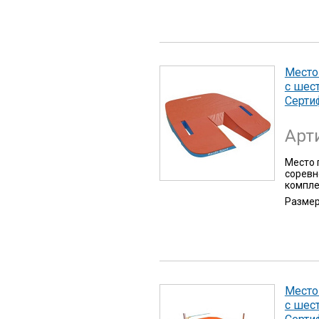
Место
с шест
Сертиф
Арт
Место 
соревн
компле
Разме
Место
с шест