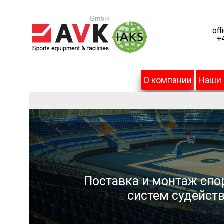
off
+
О компании
Наши
Поставка и монтаж спо
систем судейств