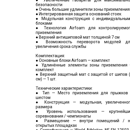
● Увеличенные габариты для максимальн
безопасности
● Очень большие удлинители зоны приземления
● Интегрированная защита оснований стоек
● Модульная конструкция с индивидуальны
блоками
● Технология Airfoam для контролируемо
приземления
● Верхний антишиповой мат толщиной 7 см
● Возможность переворота модулей д
увеличения срока службы
Комплектация:
● Основные блоки Airfoam — комплект
● Удлинённые элементы зоны приземления
комплект
● Верхний защитный мат с защитой от шипов 
см) — 1 шт.
Технические характеристики:
● Тип — Место приземления для прыжков
шестом
● Конструкция — модульная, увеличенно
размера
● Уровень использования — крупнейш
соревнования / чемпионаты
● Размещение — внутри помещений / 
открытых площадках