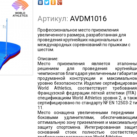
Артикул:
AVDM1016
Профессиональное место приземления
увеличенного размера, разработанная для
проведения крупнейших национальных и
международных соревнований по прыжкам с
шестом.
Описание:
Место приземления является эталонн
решением для проведения крупнейши
чемпионатов благодаря увеличенным габарита
продуманной конструкции и максимально
уровню безопасности. Изделие сертифицирова
World Athletics, соответствует требовани
Французской федерации лёгкой атлетики (FFA)
спецификациям World Athletics уровня 2, а так
сертифицировано по стандарту NF EN 12503-2 т
11.
Место оснащена увеличенными передними
боковыми удлинителями, обеспечивающи
оптимальную зону приземления и максимальн
защиту спортсмена. Интегрированная защи
оснований стоек полностью соответству