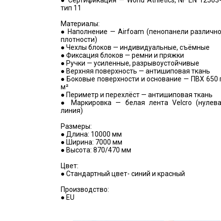
● Сертификация — World Athletics, NF EN 12503
тип 11
Материалы:
● Наполнение — Airfoam (пенопанели различн
плотности)
● Чехлы блоков — индивидуальные, съёмные
● Фиксация блоков — ремни и пряжки
● Ручки — усиленные, разрывоустойчивые
● Верхняя поверхность — антишиповая ткань
● Боковые поверхности и основание — ПВХ 650 
м²
● Периметр и перехлёст — антишиповая ткань
● Маркировка — белая лента Velcro (нулев
линия)
Размеры:
● Длина: 10000 мм
● Ширина: 7000 мм
● Высота: 870/470 мм
Цвет:
● Стандартный цвет- синий и красный
Производство:
● EU