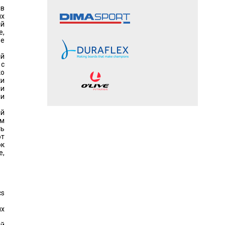
ов
ых
ей
е,
ие
ый
 с
ко
ки
ми
 и
ой
им
ть
от
ок
е,
cs
х