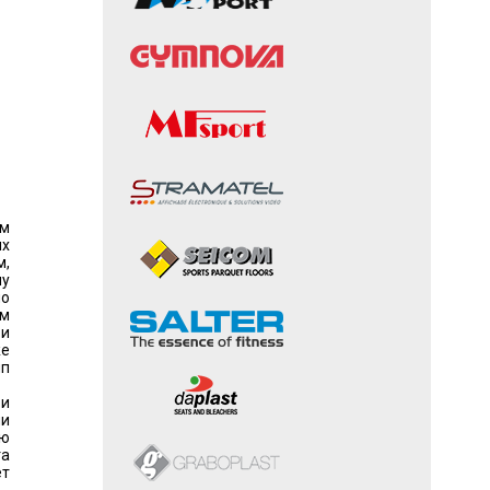
ым
х
м,
му
но
ям
 и
же
ип
 и
ми
ую
та
ет