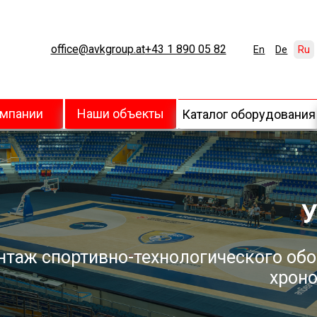
office@avkgroup.at
+43 1 890 05 82
En
De
Ru
омпании
Наши объекты
Каталог оборудования
У
нтаж спортивно-технологического обо
хроно