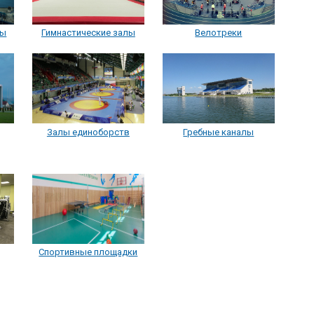
ны
Гимнастические залы
Велотреки
Залы единоборств
Гребные каналы
Спортивные площадки