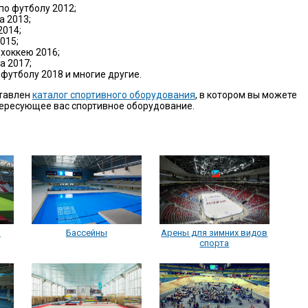
по футболу 2012;
а 2013;
2014;
015;
 хоккею 2016;
а 2017;
 футболу 2018 и многие другие.
ставлен
каталог спортивного оборудования
, в котором вы можете
тересующее вас спортивное оборудование.
и
Бассейны
Арены для зимних видов
спорта