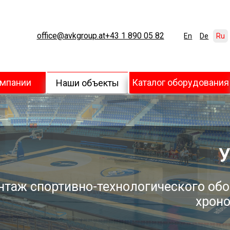
office@avkgroup.at
+43 1 890 05 82
En
De
Ru
омпании
Каталог оборудования
Наши объекты
У
нтаж спортивно-технологического обо
хроно