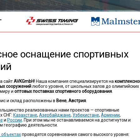
Г
ное оснащение спортивных
ний
а сайт
AVK
GmbH
! Наша компания специализируется на
комплексно
ых сооружений
любого уровня, от школьных залов до олимпийских
 миру и
оптовых поставках спортивного оборудования
.
ис и склад расположены в
Вене
,
Австрия
.
ольшинство реализованных нами проектов — спортивные
х СНГ:
Казахстане
,
Азербайджане
,
Узбекистане
,
Армении
,
не
и
России
. При этом мы не останавливаемся на достигнутом и
м географию деятельности.
 объектах
проводятся соревнования самого высокого уровня: