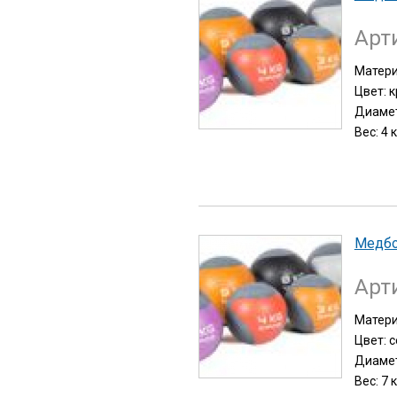
Арт
Матери
Цвет: 
Диамет
Вес: 4 к
Медб
Арт
Матери
Цвет: 
Диамет
Вес: 7 к