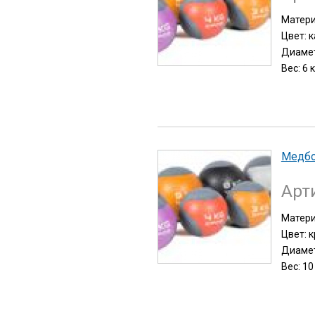
Матери
Цвет: 
Диамет
Вес: 6 к
Медб
Арт
Матери
Цвет: 
Диамет
Вес: 10