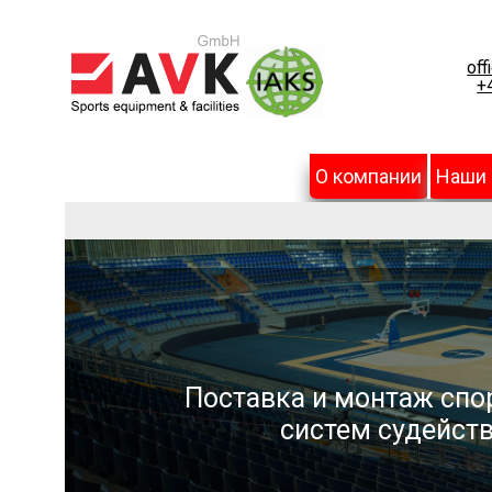
off
+
О компании
Наши
Поставка и монтаж спо
систем судейств