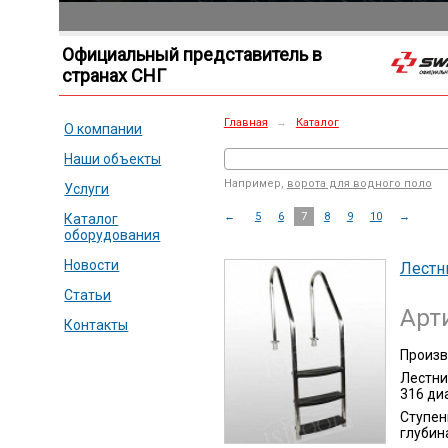
Официальный представитель в
странах СНГ
Главная
→
Каталог
О компании
Наши объекты
Например,
ворота для водного поло
Услуги
←
5
6
7
8
9
10
→
Каталог
оборудования
Новости
Лестн
Статьи
Арт
Контакты
Произв
Лестни
316 ди
Ступен
глубин