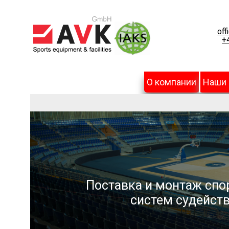
off
+
О компании
Наши
Поставка и монтаж спо
систем судейств