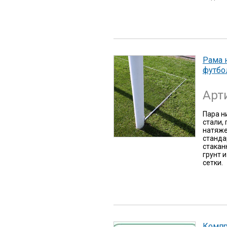
Рама 
футбо
Арт
Пара н
стали,
натяже
станда
стакан
грунт 
сетки.
Компр