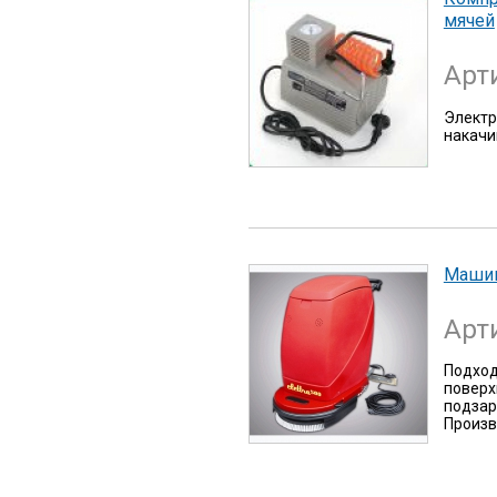
мячей
Арт
Электр
накачи
Маши
Арт
Подход
поверх
подзар
Произв