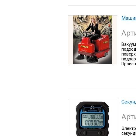
Машин
Арт
Вакуум
подход
поверх
подзар
Произв
Секун
Арт
Электр
секунд