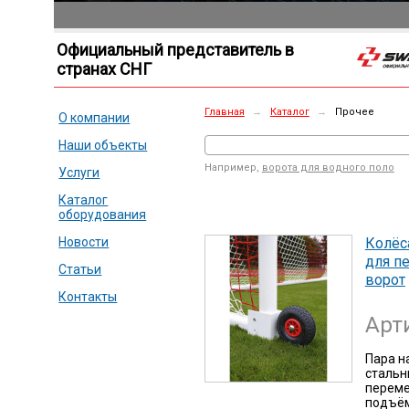
Официальный представитель в
странах СНГ
Главная
→
Каталог
→
Прочее
О компании
Наши объекты
Например,
ворота для водного поло
Услуги
Каталог
оборудования
Колёс
Новости
для п
Статьи
ворот
Контакты
Арт
Пара н
стальн
переме
подъём