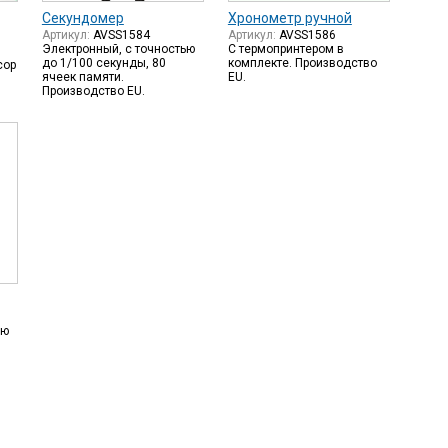
Секундомер
Хронометр ручной
Артикул:
AVSS1584
Артикул:
AVSS1586
Электронный, с точностью
С термопринтером в
до 1/100 секунды, 80
комплекте. Производство
сор
ячеек памяти.
EU.
Производство EU.
ью