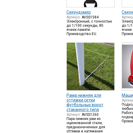
Секундомер
Секу
Артикул:
AVSS1584
Артик
Электронный, с точностью
Элект
до 1/100 секунды, 80
до 1/1
ячеек памяти.
ячеек 
Производство EU.
Произ
Рама нижняя для
Маши
оттяжки сетки
Артик
футбольных ворот
Подхо
любых
стаканного типа
Работа
Артикул:
AVSS1260
подза
Пара нижних рам из
Произ
оцинкованной стали,
предназначенных для
оттяжки и натяжения