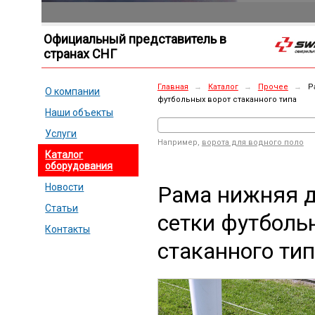
Официальный представитель в
странах СНГ
Главная
→
Каталог
→
Прочее
→
Р
О компании
футбольных ворот стаканного типа
Наши объекты
Услуги
Например,
ворота для водного поло
Каталог
оборудования
Рама нижняя 
Новости
Статьи
сетки футболь
Контакты
стаканного ти