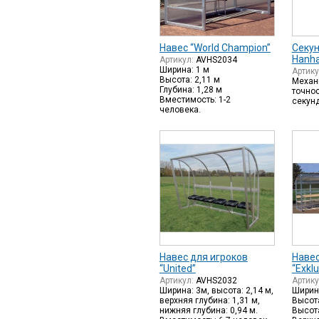
Навес “World Champion”
Секу
Hanha
Артикул:
AVHS2034
Ширина: 1 м
Артик
Высота: 2,11 м
Механ
Глубина: 1,28 м
точнос
Вместимость: 1-2
секунд
человека.
Навес для игроков
Навес
“United”
“Exklu
Артикул:
AVHS2032
Артик
Ширина: 3м, высота: 2,14 м,
Ширин
верхняя глубина: 1,31 м,
Высота
нижняя глубина: 0,94 м.
Высота