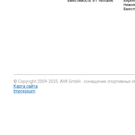
Вместимость: 6-7 человек.
Верхня
Нижняя
Вмести
© Copyright 2009-2025. AVK GmbH - оснащение спортивных о
Карта сайта
Impressum