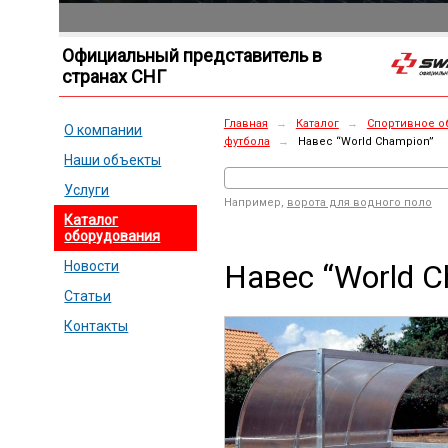
Официальный представитель в
странах СНГ
Главная
→
Каталог
→
Спортивное о
О компании
футбола
→
Навес “World Champion”
Наши объекты
Услуги
Например,
ворота для водного поло
Каталог
оборудования
Навес “World C
Новости
Статьи
Контакты