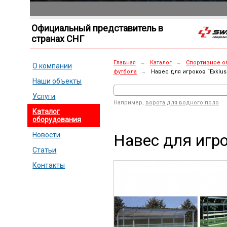
Официальный представитель в
странах СНГ
Главная
→
Каталог
→
Спортивное о
О компании
футбола
→
Навес для игроков “Exklus
Наши объекты
Услуги
Например,
ворота для водного поло
Каталог
оборудования
Навес для игро
Новости
Статьи
Контакты