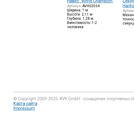
Навес “World Champion”
Секу
Hanha
Артикул:
AVHS2034
Ширина: 1 м
Артик
Высота: 2,11 м
Механ
Глубина: 1,28 м
точнос
Вместимость: 1-2
секунд
человека.
© Copyright 2009-2025. AVK GmbH - оснащение спортивных о
Карта сайта
Impressum