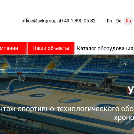
office@avkgroup.at
+43 1 890 05 82
En
De
Ru
омпании
Наши объекты
Каталог оборудования
У
нтаж спортивно-технологического обо
хроно