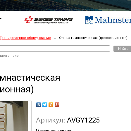
Г
Тренировочное оборудование
→
Стенка гимнастическая (трехсекционная)
Найти
одного поло
имнастическая
ционная)
Артикул:
AVGY1225