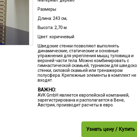
Материал: дерево
Размеры:
Длина: 243 см,
Высота: 2,70 м.
Цвет: коричневый
Шведские стенки позволяют выполнять
динамические, статические и основные
упражнения для укрепления мышц туловища и
верхней части тела. Можно комбинировать с
гимнастической скамьей, турником для шведск
стенки, силовой скамьей или тренажером
полусфера. Крепежные элементы в комплект не
входят.
ВАЖНО:
AVK GmbH является европейской компанией,
зарегистрирована и располагается в Вене,
Австрия, производит расчеты в евро.
Узнать цену / Купить