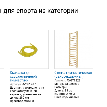
 для спорта из категории
Скакалка для
Стенка гимнастическая
художественной
(односекционная)
гимнастики
Артикул:
AVGY1223
Материал: дерево
Артикул:
AVSS1487
Размеры:
Цветная, изготовлена из
Длина: 83 см,
хлопчатобумажной
Высота: 2,70 м.
веревки, утяжеленная,
Цвет: коричневый
длина 280 см.
Производство EU.