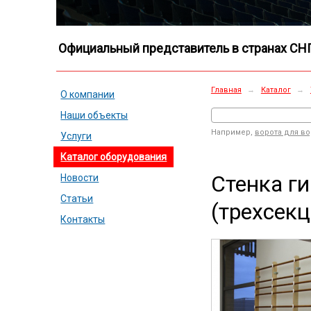
Официальный представитель в странах СН
Главная
→
Каталог
→
О компании
Наши объекты
Например,
ворота для в
Услуги
Каталог оборудования
Стенка г
Новости
Статьи
(трехсек
Контакты