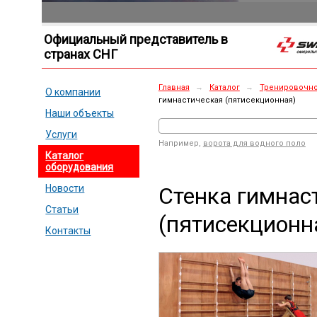
Официальный представитель в
странах СНГ
Главная
→
Каталог
→
Тренировочно
О компании
гимнастическая (пятисекционная)
Наши объекты
Услуги
Например,
ворота для водного поло
Каталог
оборудования
Стенка гимнас
Новости
Статьи
(пятисекционн
Контакты