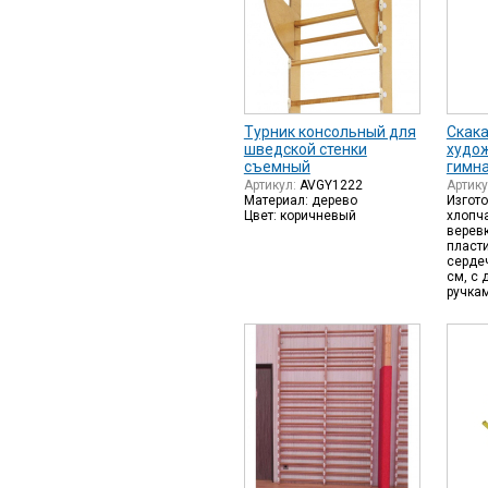
Турник консольный для
Скака
шведской стенки
худо
съемный
гимн
Артикул:
AVGY1222
Артик
Материал: дерево
Изгото
Цвет: коричневый
хлопч
веревк
пласт
серде
см, с
ручкам