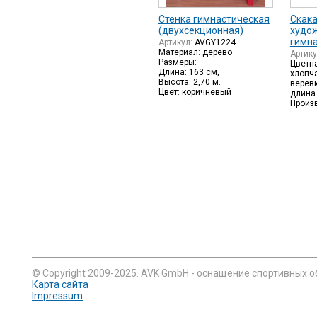
Стенка гимнастическая
Скака
(двухсекционная)
худо
гимн
Артикул:
AVGY1224
Материал: дерево
Артик
Размеры:
Цветна
Длина: 163 см,
хлопч
Высота: 2,70 м.
веревк
Цвет: коричневый
длина 
Произ
© Copyright 2009-2025. AVK GmbH - оснащение спортивных о
Карта сайта
Impressum