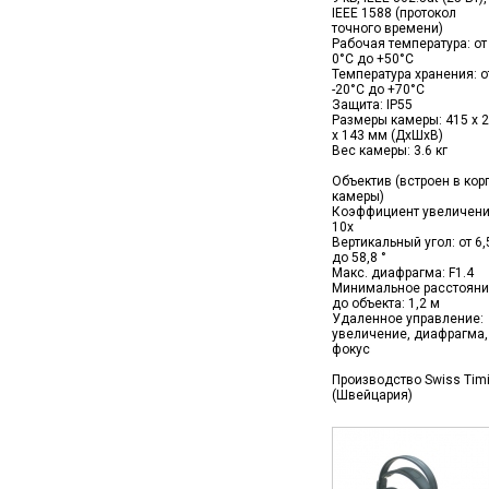
IEEE 1588 (протокол
точного времени)
Рабочая температура: от
0°C до +50°C
Температура хранения: о
-20°C до +70°C
Защита: IP55
Размеры камеры: 415 x 
x 143 мм (ДxШxВ)
Вес камеры: 3.6 кг
Объектив (встроен в кор
камеры)
Коэффициент увеличени
10x
Вертикальный угол: от 6,
до 58,8 °
Макс. диафрагма: F1.4
Минимальное расстояни
до объекта: 1,2 м
Удаленное управление:
увеличение, диафрагма,
фокус
Производство Swiss Tim
(Швейцария)