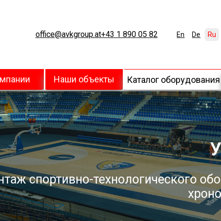
office@avkgroup.at
+43 1 890 05 82
En
De
Ru
омпании
Наши объекты
Каталог оборудования
У
нтаж спортивно-технологического обо
хроно