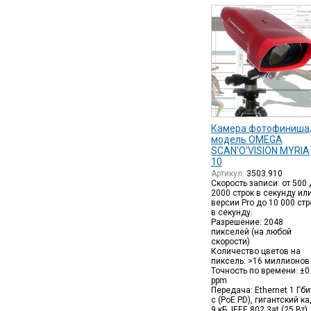
Камера фотофиниша
модель OMEGA
SCAN'O'VISION MYRIA
10
Артикул:
3503.910
Скорость записи: от 500 
2000 строк в секунду или
версии Pro до 10 000 стр
в секунду.
Разрешение: 2048
пикселей (на любой
скорости)
Количество цветов на
пиксель: >16 миллионов
Точность по времени: ±0
ppm
Передача: Ethernet 1 Гби
с (PoE PD), гигантский к
9 кБ, IEEE 802.3at (25 Вт),