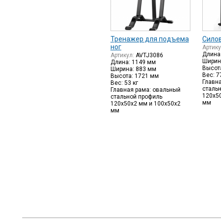
Тренажер для подъема
Сило
ног
Артик
Длина
Артикул:
AVTJ3086
Ширин
Длина: 1149 мм
Высот
Ширина: 883 мм
Вес: 7
Высота: 1721 мм
Главн
Вес: 53 кг
сталь
Главная рама: овальный
120х5
стальной профиль
мм
120х50х2 мм и 100х50х2
мм