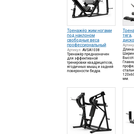
Тренажёр жим ногами
Трен
под наклоном
тяга,
свободные веса
диск
профессиональный
Артик
Длина
Артикул:
AVSA1038
Ширин
Тренажёр предназначен
Высот
для эффективной
Главн
тренировки квадрицепсов,
профи
ягодичных мышц и задней
сталь
поверхности бедра.
120х6
мм.