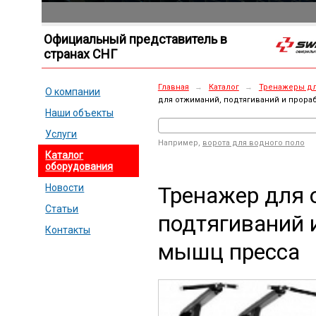
Официальный представитель в
странах СНГ
Главная
→
Каталог
→
Тренажеры дл
О компании
для отжиманий, подтягиваний и прора
Наши объекты
Услуги
Например,
ворота для водного поло
Каталог
оборудования
Тренажер для 
Новости
Статьи
подтягиваний 
Контакты
мышц пресса