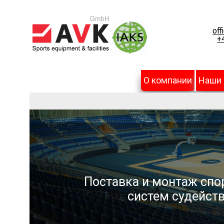
off
+
О компании
Наши
Поставка и монтаж спо
систем судейств