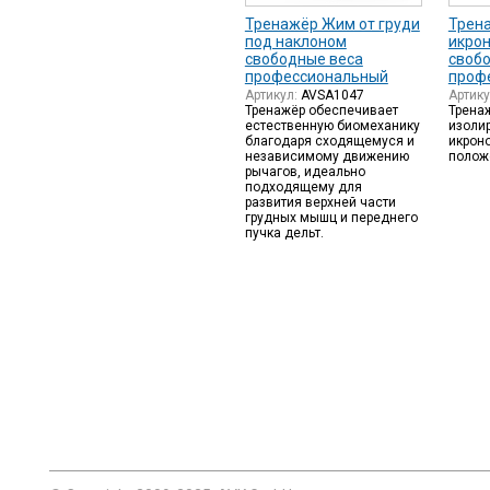
Тренажёр Жим от груди
Трен
под наклоном
икро
свободные веса
своб
профессиональный
проф
Артикул:
AVSA1047
Артик
Тренажёр обеспечивает
Трена
естественную биомеханику
изоли
благодаря сходящемуся и
икрон
независимому движению
полож
рычагов, идеально
подходящему для
развития верхней части
грудных мышц и переднего
пучка дельт.