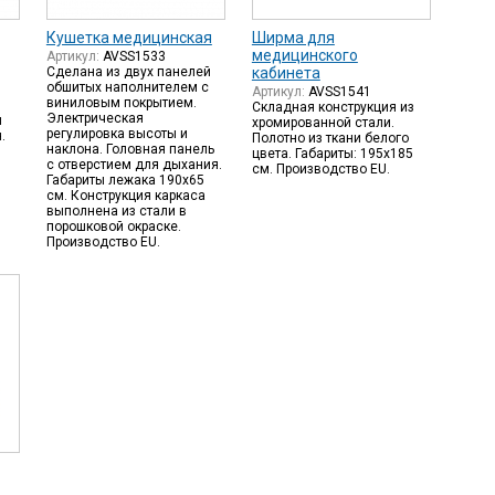
Кушетка медицинская
Ширма для
медицинского
Артикул:
AVSS1533
Сделана из двух панелей
кабинета
обшитых наполнителем с
Артикул:
AVSS1541
виниловым покрытием.
Складная конструкция из
Электрическая
и
хромированной стали.
регулировка высоты и
.
Полотно из ткани белого
наклона. Головная панель
цвета. Габариты: 195х185
с отверстием для дыхания.
см. Производство EU.
Габариты лежака 190х65
см. Конструкция каркаса
выполнена из стали в
порошковой окраске.
Производство EU.