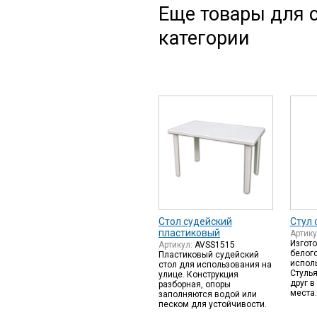
Еще товары для с
категории
Стол судейский
Стул 
пластиковый
Артик
Изгото
Артикул:
AVSS1515
белого
Пластиковый судейский
исполь
стол для использования на
Стуль
улице. Конструкция
друг в
разборная, опоры
места.
заполняются водой или
песком для устойчивости.