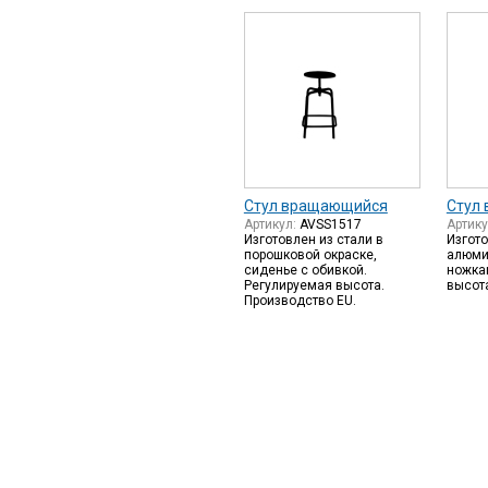
Стул вращающийся
Стул
Артикул:
AVSS1517
Артик
Изготовлен из стали в
Изгот
порошковой окраске,
алюми
сиденье с обивкой.
ножка
Регулируемая высота.
высота
Производство EU.