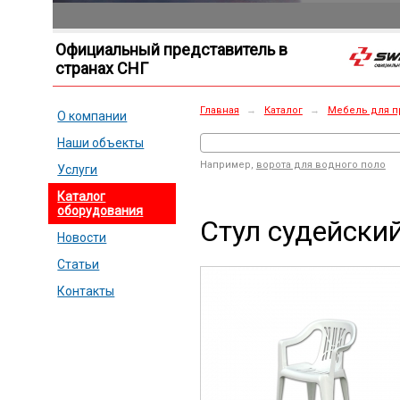
Официальный представитель в
странах СНГ
Главная
→
Каталог
→
Мебель для п
О компании
Наши объекты
Например,
ворота для водного поло
Услуги
Каталог
оборудования
Стул судейски
Новости
Статьи
Контакты