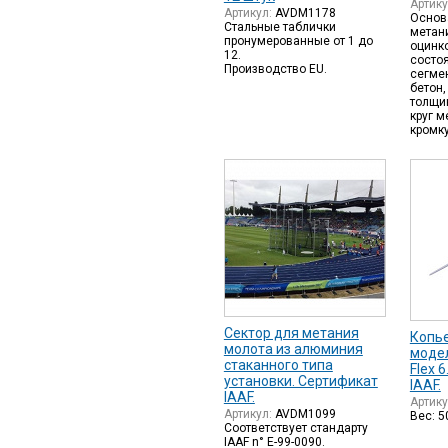
Артик
Артикул:
AVDM1178
Основ
Стальные таблички
метан
пронумерованные от 1 до
оцинк
12.
состо
Производство EU.
сегмен
бетон,
толщи
круг м
кромк
Cектор для метания
Копье
молота из алюминия
модел
стаканного типа
Flex 
установки. Сертификат
IAAF.
IAAF.
Артик
Артикул:
AVDM1099
Вес: 5
Соответствует стандарту
IAAF n° E-99-0090.