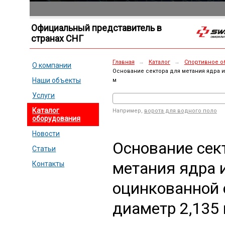
Официальный представитель в
странах СНГ
Главная
→
Каталог
→
Спортивное о
О компании
Основание сектора для метания ядра и
Наши объекты
м
Услуги
Каталог
Например,
ворота для водного поло
оборудования
Новости
Основание сек
Статьи
метания ядра 
Контакты
оцинкованной 
диаметр 2,135