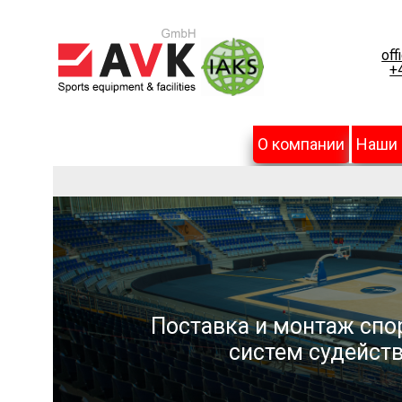
off
+
О компании
Наши
Поставка и монтаж спо
систем судейств