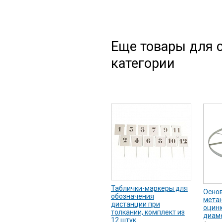
Еще товары для с
категории
Таблички-маркеры для
Основ
обозначения
метан
дистанции при
оцинк
толкании, комплект из
диаме
12 штук