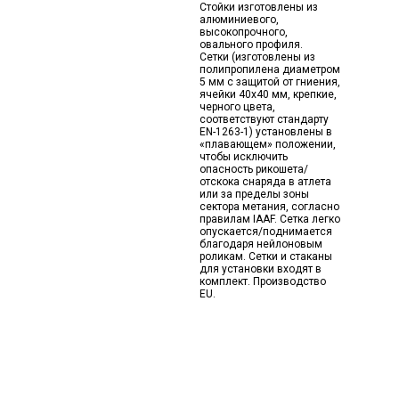
Стойки изготовлены из
алюминиевого,
высокопрочного,
овального профиля.
Сетки (изготовлены из
полипропилена диаметром
5 мм с защитой от гниения,
ячейки 40х40 мм, крепкие,
черного цвета,
соответствуют стандарту
EN-1263-1) установлены в
«плавающем» положении,
чтобы исключить
опасность рикошета/
отскока снаряда в атлета
или за пределы зоны
сектора метания, согласно
правилам IAAF. Сетка легко
опускается/поднимается
благодаря нейлоновым
роликам. Сетки и стаканы
для установки входят в
комплект. Производство
EU.