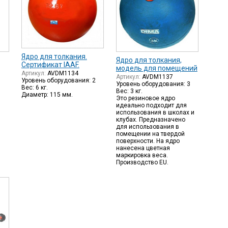
Ядро для толкания.
Ядро для толкания,
Сертификат IAAF.
модель для помещений
Артикул:
AVDM1134
Артикул:
AVDM1137
Уровень оборудования: 2
Уровень оборудования: 3
Вес: 6 кг.
Вес: 3 кг.
1
Диаметр: 115 мм.
Это резиновое ядро
идеально подходит для
использования в школах и
клубах. Предназначено
для использования в
помещении на твердой
поверхности. На ядро
нанесена цветная
маркировка веса.
Производство EU.