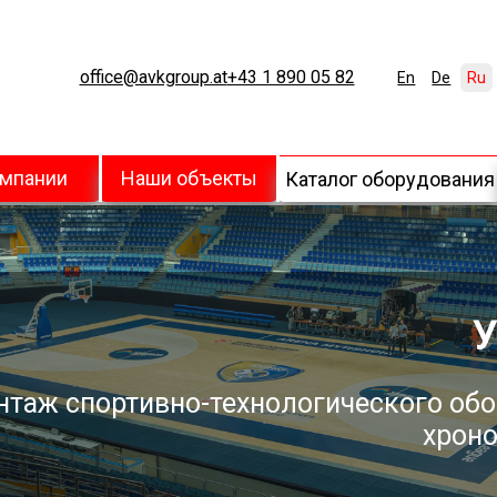
office@avkgroup.at
+43 1 890 05 82
En
De
Ru
омпании
Наши объекты
Каталог оборудования
У
нтаж спортивно-технологического обо
хроно