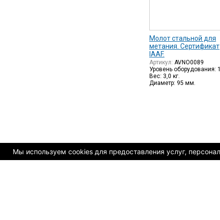
Молот стальной для
метания. Сертификат
IAAF.
Артикул:
AVNO0089
Уровень оборудования: 
Вес: 3,0 кг.
Диаметр: 95 мм.
Мы используем cookies для предоставления услуг, персонали
© Copyright 2009-2025. AVK GmbH - оснащение спортивны
Карта сайта
Impressum