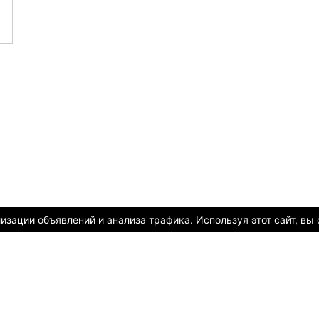
1
зации объявлений и анализа трафика. Используя этот сайт, вы 
х объектов и спорт инвентарь