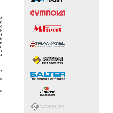
на
и
но
ей
на
ей
ии
ся
ет
на
 к
го
на