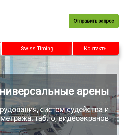
Отправить запрос
Swiss Timing
Контакты
ниверсальные арены
рудования, систем судейства и
метража, табло, видеоэкранов