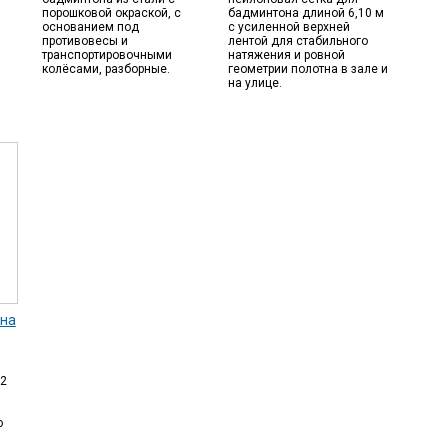
порошковой окраской, с
бадминтона длиной 6,10 м
основанием под
с усиленной верхней
противовесы и
лентой для стабильного
транспортировочными
натяжения и ровной
колёсами, разборные.
геометрии полотна в зале и
на улице.
она
 2
о