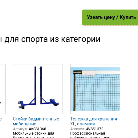
Узнать цену / Купить
 для спорта из категории
е
Стойки бадминтонные
Тележка для хранения
мобильные
XL, с замком
Артикул:
AVSS1368
Артикул:
AVSS1370
Мобильные стойки для
Профессиональная
бадминтона из стали с
нейлоновая сетка для