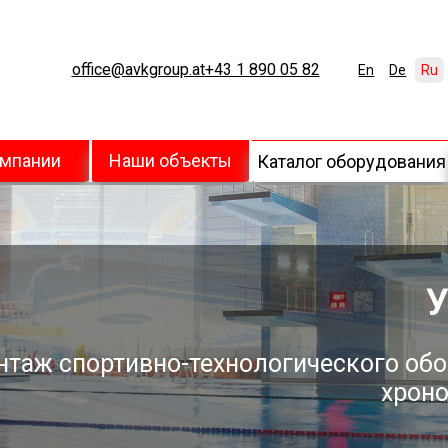
office@avkgroup.at
+43 1 890 05 82
En
De
Ru
омпании
Наши объекты
Каталог оборудования
У
нтаж спортивно-технологического обо
хроно