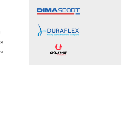
и
ля
ля