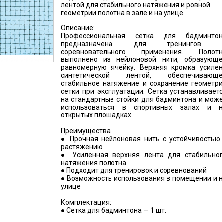
лентой для стабильного натяжения и ровной
геометрии полотна в зале и на улице.
Описание:
Профессиональная сетка для бадминто
предназначена для тренингов 
соревновательного применения. Полот
выполнено из нейлоновой нити, образующ
равномерную ячейку. Верхняя кромка усиле
синтетической лентой, обеспечивающ
стабильное натяжение и сохранение геометр
сетки при эксплуатации. Сетка устанавливает
на стандартные стойки для бадминтона и мож
использоваться в спортивных залах и 
открытых площадках.
Преимущества:
● Прочная нейлоновая нить с устойчивостью
растяжению
● Усиленная верхняя лента для стабильно
натяжения полотна
● Подходит для тренировок и соревнований
● Возможность использования в помещении и 
улице
Комплектация:
● Сетка для бадминтона — 1 шт.