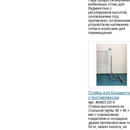
Пара профессиональных
мобильных стоек для
бадминтона с
регулируемой высотой,
основаниями под
противовес, встроенным
устройством натяжения
сетки и колёсами для
перемещения.
Стойка для бадминт
с противовесом
Арт. AVMS12010
Стойка выполнена из
стальной трубы 40 × 40 ×
мм с порошковым
покрытием и оснащена
двумя противовесами п
50 кг, имеет колеса, не