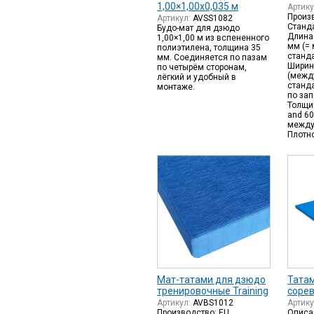
1,00×1,00х0,035 м
Артик
Произв
Артикул:
AVSS1082
Станд
Будо-мат для дзюдо
Длина 
1,00×1,00 м из вспененного
мм (=
полиэтилена, толщина 35
станда
мм. Соединяется по пазам
Ширин
по четырём сторонам,
(межд
лёгкий и удобный в
станда
монтаже.
по зап
Толщин
and 60
между
Плотно
Мат-татами для дзюдо
Тата
тренировочные Training
соре
Артикул:
AVBS1012
Артик
Производство: EU.
Описа