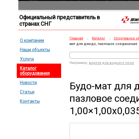
Официальный представитель в
странах СНГ
Главная
→
Каталог
→
Спортивное о
О компании
мат для дзюдо, пазловое соединение 1,
Наши объекты
Услуги
Например,
ворота для водного поло
Каталог
оборудования
Будо-мат для 
Новости
Статьи
пазловое соед
Контакты
1,00×1,00х0,03