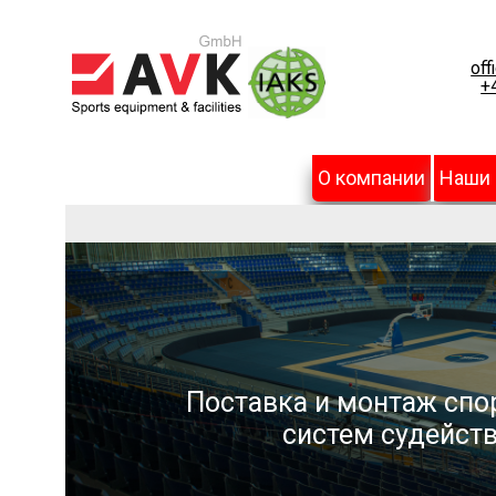
off
+
О компании
Наши
Поставка и монтаж спо
систем судейств