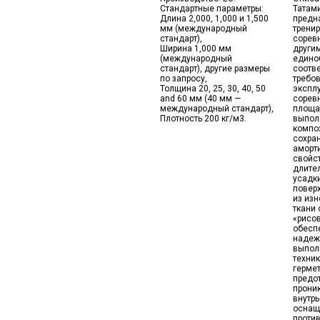
Стандартные параметры:
Татам
Длина 2,000, 1,000 и 1,500
предн
мм (международный
тренир
стандарт),
сорев
Ширина 1,000 мм
други
(международный
едино
стандарт), другие размеры
соотв
по запросу,
требо
Толщина 20, 25, 30, 40, 50
эксплу
and 60 мм (40 мм —
сорев
международный стандарт),
площа
Плотность 200 кг/м3.
выпол
компо
сохра
аморт
свойст
длите
усадки
повер
из изн
ткани 
«рисо
обесп
надеж
выпол
техник
гермет
предо
прони
внутрь
оснащ
проти