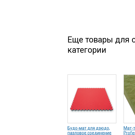
Еще товары для с
категории
Будо-мат для дзюдо,
Мат-
пазловое соединение
Profe