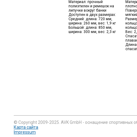
Материал: прочный
Матери
полиэтилен и ремешок на
плотно
липучке вокруг банки
Повер
Доступен в двух размерах:
мягки
Средний: длина: 720 мм,
Разме
ширина: 260 мм, вес: 1,9 кг
кольцо
Большой: длина: 850 мм,
кольц
ширина: 300 мм, вес: 2,3 кг
Вес: 2,
Спаса
плава
Длина
спасат
© Copyright 2009-2025. AVK GmbH - оснащение спортивных о
Карта сайта
Impressum