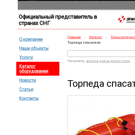
Официальный представитель в
странах СНГ
Главная
→
Каталог
→
Технологичес
О компании
Торпеда спасателя
Наши объекты
Услуги
Например,
ворота для водного поло
Каталог
оборудования
Торпеда спаса
Новости
Статьи
Контакты