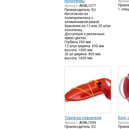
полотенец
Артик
Произ
Артикул:
AVML1077
1 секц
Производитель: EU
Изготовлен из
полипропилена с
алюминиевой рамой.
Хранение на 12 или 20 штук
полотенец.
Доступный в различных
ярких цветах.
Глубина 200 мм.
12 штук ширина: 650 мм
высота: 1000 мм
20 шт ширина: 850 мм
высота: 1000 мм
Торпеда спасателя
Круг 
Артикул:
AVML1090
Артик
Производитель: EU
Произ