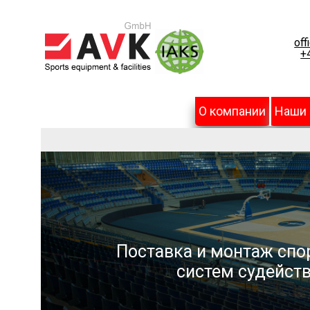
off
+
О компании
Наши
Поставка и монтаж спо
систем судейств