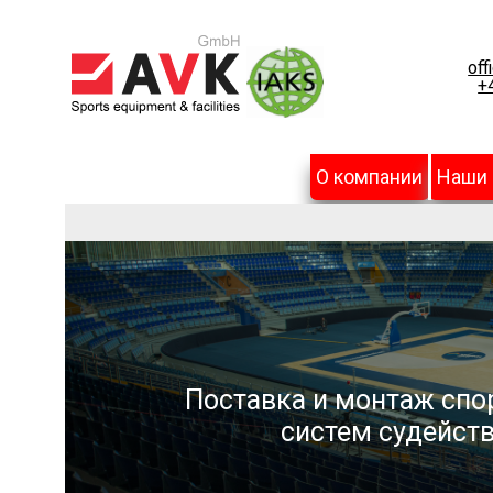
off
+
О компании
Наши
Поставка и монтаж спо
систем судейств