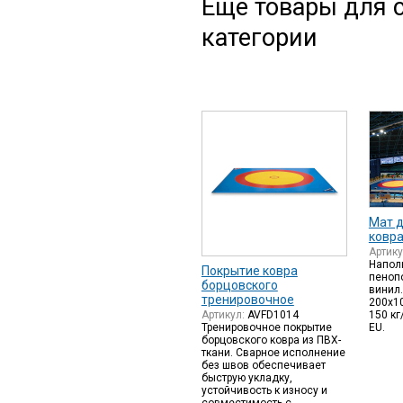
Еще товары для с
категории
Мат д
ковр
Артик
Напол
Покрытие ковра
пенопо
борцовского
винил.
тренировочное
200x10
Артикул:
AVFD1014
150 кг
Тренировочное покрытие
EU.
борцовского ковра из ПВХ-
ткани. Сварное исполнение
без швов обеспечивает
быструю укладку,
устойчивость к износу и