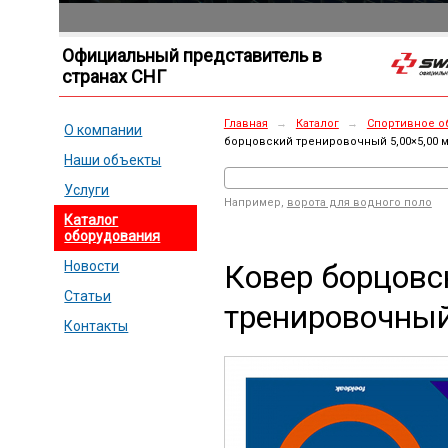
Официальный представитель в
странах СНГ
Главная
→
Каталог
→
Спортивное о
О компании
борцовский тренировочный 5,00×5,00 
Наши объекты
Услуги
Например,
ворота для водного поло
Каталог
оборудования
Ковер борцовс
Новости
Статьи
тренировочный
Контакты