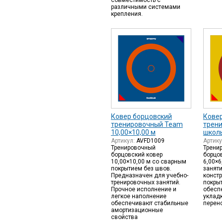
совместимость с
различными системами
крепления.
Ковер борцовский
Кове
тренировочный Team
трен
10,00×10,00 м
школь
Артикул:
AVFD1009
Артик
Тренировочный
Трени
борцовский ковер
борцо
10,00×10,00 м со сварным
6,00×6
покрытием без швов.
заняти
Предназначен для учебно-
конст
тренировочных занятий.
покры
Прочное исполнение и
обесп
легкое наполнение
укладк
обеспечивают стабильные
перен
амортизационные
свойства