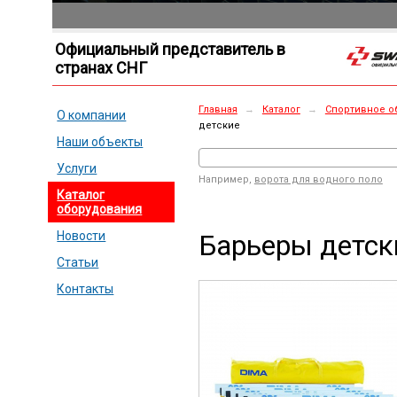
Официальный представитель в
странах СНГ
Главная
→
Каталог
→
Спортивное о
О компании
детские
Наши объекты
Услуги
Например,
ворота для водного поло
Каталог
оборудования
Барьеры детск
Новости
Статьи
Контакты