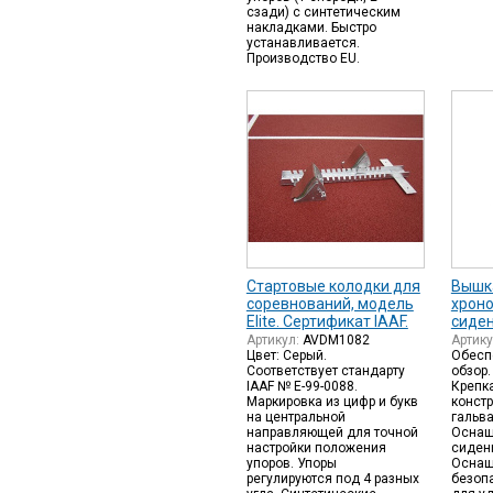
сзади) с синтетическим
накладками. Быстро
устанавливается.
Производство EU.
Стартовые колодки для
Вышка
соревнований, модель
хроно
Elite. Сертификат IAAF.
сиде
Артикул:
AVDM1082
Артик
Цвет: Серый.
Обесп
Соответствует стандарту
обзор.
IAAF № E-99-0088.
Крепк
Маркировка из цифр и букв
констр
на центральной
гальв
направляющей для точной
Оснащ
настройки положения
сиден
упоров. Упоры
Оснащ
регулируются под 4 разных
безоп