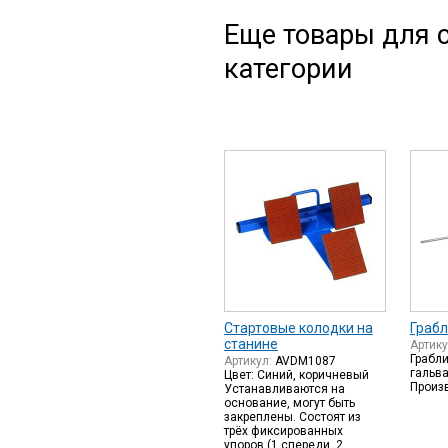
Еще товары для с
категории
Стартовые колодки на
Граб
станине
Артик
Грабли
Артикул:
AVDM1087
гальв
Цвет: Синий, коричневый
Произ
Устанавливаются на
основание, могут быть
закреплены. Состоят из
трёх фиксированных
упоров (1 спереди, 2