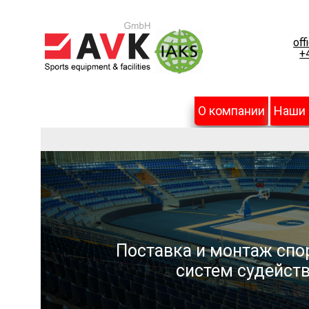
off
+
О компании
Наши
Поставка и монтаж спо
систем судейств