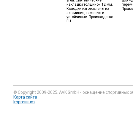
угла. Синтетические
для у
накладки толщиной 12 мм.
перем
Колодки изготовлены из
Произ
алюминия, тяжелые и
устойчивые. Производство
EU.
© Copyright 2009-2025. AVK GmbH - оснащение спортивных о
Карта сайта
Impressum