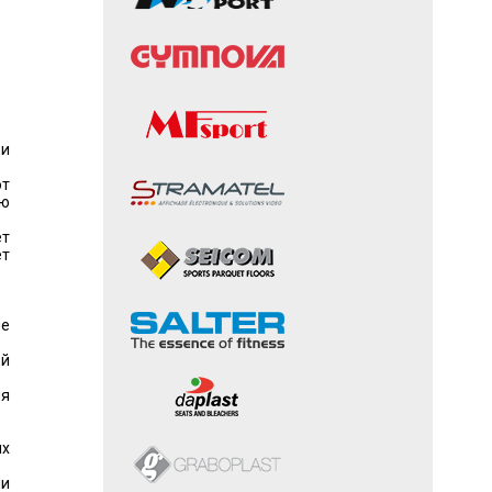
 и
ют
ую
ет
ет
е
ой
я
ых
ми