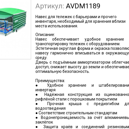
Артикул:
AVDM1189
Навес для тележек с барьерами и прочего
инвентаря, необходимый для хранения вблизи
места использования.
Описание:
Навес обеспечивает удобное хранение
транспортировку тележек с оборудованием.
Эстетичная округлая форма и окраска позволя
навесу гармонично вписываться в окружающ
среду.
Дверь с подъёмным аммортизатором облегча
доступ, снижает высоту до земли и обеспечива
оптимальную безопасность.
Преимущества:
● Удобное хранение и штабелировани
инвертаря
● Надёжная конструкция из оцинкованн
рифлёной стали с порошковым покрытием
● Прочная крыша с предизгибом дл
водоотведения
● Соответствие строительным стандартам
● Водонепроницаемость за счёт алюминиев
заклёпок
● Защита краёв и соединений резиновы