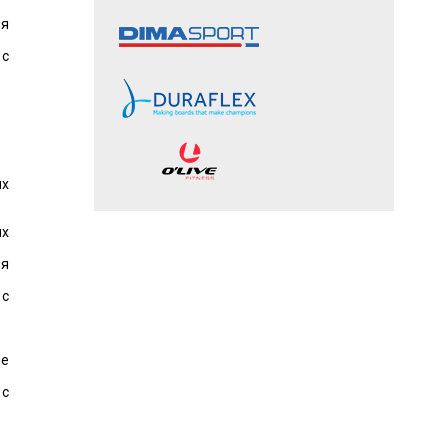
я
 с
ых
ых
я
 с
ые
 с