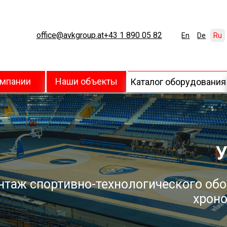
office@avkgroup.at
+43 1 890 05 82
En
De
Ru
омпании
Наши объекты
Каталог оборудования
У
нтаж спортивно-технологического обо
хроно