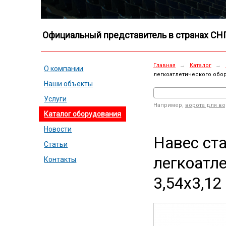
Официальный представитель в странах СН
Главная
→
Каталог
→
О компании
легкоатлетического обор
Наши объекты
Услуги
Например,
ворота для в
Каталог оборудования
Новости
Навес ст
Статьи
легкоатл
Контакты
3,54х3,12