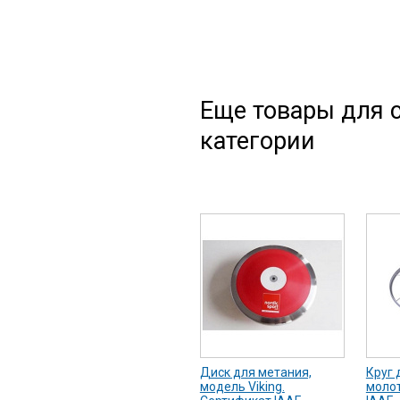
Еще товары для с
категории
Диск для метания,
Круг 
модель Viking.
молот