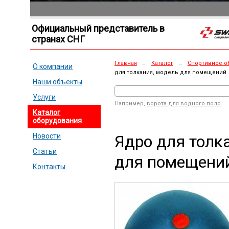
Официальный представитель в
странах СНГ
Главная
→
Каталог
→
Спортивное о
О компании
для толкания, модель для помещений
Наши объекты
Услуги
Например,
ворота для водного поло
Каталог
оборудования
Ядро для толк
Новости
Статьи
для помещени
Контакты