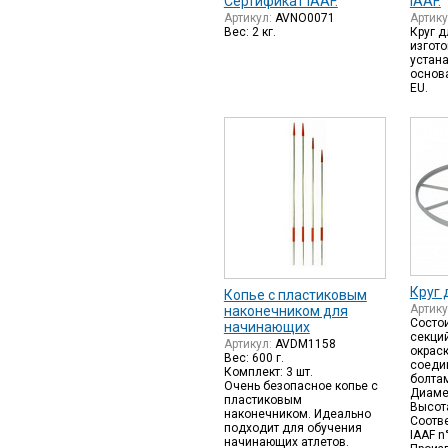
Сертификат IAAF.
IAAF.
Артикул:
AVNO0071
Артик
Вес: 2 кг.
Круг д
изгото
устан
основ
EU.
Круг 
Копье с пластиковым
Артик
наконечником для
Состои
начинающих
секци
Артикул:
AVDM1158
окраск
Вес: 600 г.
соеди
Комплект: 3 шт.
болта
Очень безопасное копье с
Диамет
пластиковым
Высота
наконечником. Идеально
Соотве
подходит для обучения
IAAF n
начинающих атлетов.