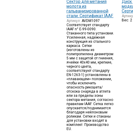
Cектор для метания
Диск 
молота из
модел
гальванизированной
Серти
стали. Сертификат IAAF.
Артик
Вес: 2 
Артикул:
AVDM1097
Соответствует стандарту
IAAF n° E-99-0090.
Стаканного типа установки.
Усиленная, надежная
конструкция из стального
каркаса. Сетки
(изготовлены из
полипропилена диаметром
5 мм с защитой от гниения,
ячейки 40х40 мм, крепкие,
черного цвета,
соответствуют стандарту
EN-1263-1) установлены в
«плавающем» положении,
чтобы исключить
опасность рикошета/
отскока снаряда в атлета
или за пределы зоны
сектора метания, согласно
правилам IAAF. Сетка легко
опускается/поднимается
благодаря нейлоновым
роликам. Сетки и стаканы
для установки входят в
комплект. Производство
EU.