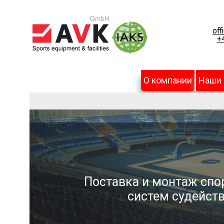
off
+
О компании
Наши
Поставка и монтаж спо
систем судейств