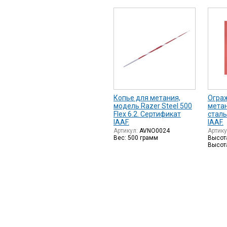
Копье для метания,
Огра
модель Razer Steel 500
метан
Flex 6.2. Сертификат
сталь
IAAF.
IAAF.
Артикул:
AVNO0024
Артик
Вес: 500 грамм
Высота
Высота