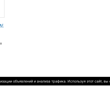
AF.
во
зации объявлений и анализа трафика. Используя этот сайт, вы 
х объектов и спорт инвентарь