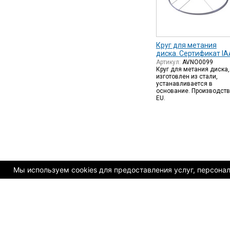
Круг для метания
диска. Сертификат IA
Артикул:
AVNO0099
Круг для метания диска,
изготовлен из стали,
устанавливается в
основание. Производст
EU.
Мы используем cookies для предоставления услуг, персонали
© Copyright 2009-2025. AVK GmbH - оснащение спортивны
Карта сайта