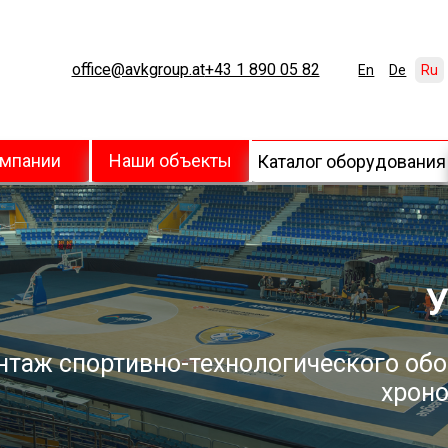
office@avkgroup.at
+43 1 890 05 82
En
De
Ru
омпании
Наши объекты
Каталог оборудования
У
нтаж спортивно-технологического обо
хроно