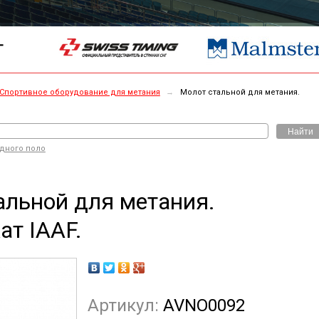
Г
Спортивное оборудование для метания
→
Молот стальной для метания.
Найти
одного поло
альной для метания.
ат IAAF.
Артикул:
AVNO0092