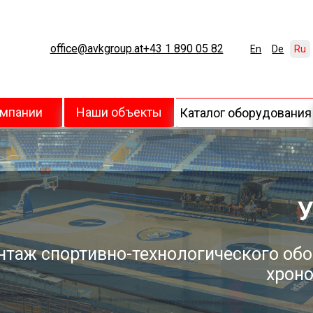
office@avkgroup.at
+43 1 890 05 82
En
De
Ru
омпании
Наши объекты
Каталог оборудования
У
нтаж спортивно-технологического обо
хроно