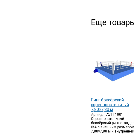
Еще товары
Ринг боксёрский
соревновательный
7,80×7,80 м
Артикул:
AVTT1001
Соревновательный
боксёрский ринг станда
IBA с внешним размеро
7,80×7,80 м и внутренне