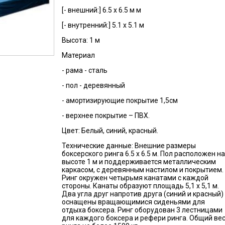
[- внешний:] 6.5 x 6.5 м м
[- внутренний:] 5.1 x 5.1 м
Высота:
1 м
Материал
- рама - сталь
- пол - деревянный
- амортизирующие покрытие 1,5см
- верхнее покрытие – ПВХ.
Цвет:
Белый, синий, красный.
Технические данные: Внешние размеры
боксерского ринга 6.5 x 6.5 м. Пол расположен на
высоте 1 м и поддерживается металлическим
каркасом, с деревянным настилом и покрытием.
Ринг окружен четырьмя канатами с каждой
стороны. Канаты образуют площадь 5,1 х 5,1 м.
Два угла друг напротив друга (синий и красный)
оснащены вращающимися сиденьями для
отдыха боксера. Ринг оборудован 3 лестницами
для каждого боксера и рефери ринга. Общий ве