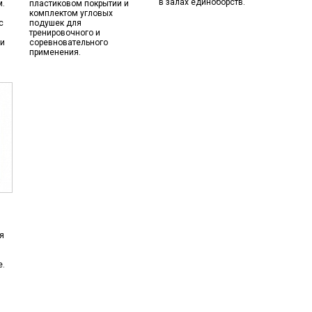
в залах единоборств.
м.
пластиковом покрытии и
комплектом угловых
с
подушек для
тренировочного и
и
соревновательного
применения.
я
е.