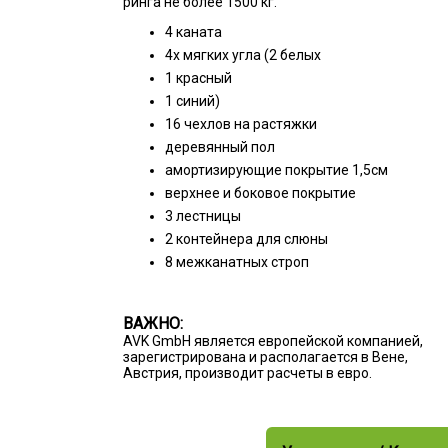
ринга не более 1500 кг.
4 каната
4х мягких угла (2 белых
1 красный
1 синий)
16 чехлов на растяжки
деревянный пол
амортизирующие покрытие 1,5см
верхнее и боковое покрытие
3 лестницы
2 контейнера для слюны
8 межканатных строп
ВАЖНО:
AVK GmbH является европейской компанией,
зарегистрирована и располагается в Вене,
Австрия, производит расчеты в евро.