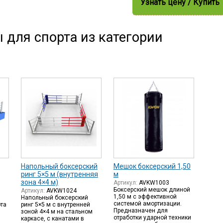
Узнать цену / Купить
 для спорта из категории
Напольный боксерский
Мешок боксерский 1,50
ринг 5×5 м (внутренняя
м
зона 4×4 м)
Артикул:
AVKW1003
Боксерский мешок длиной
Артикул:
AVKW1024
1,50 м с эффективной
Напольный боксерский
системой амортизации.
рта
ринг 5×5 м с внутренней
Предназначен для
м
зоной 4×4 м на стальном
отработки ударной техники
й
каркасе, с канатами в