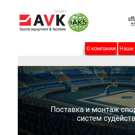
off
+
О компании
Наши
Поставка и монтаж спо
систем судейств