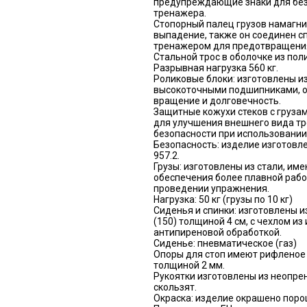
предупреждающие знаки для без
тренажера.
Стопорный палец грузов намагни
выпадение, также он соединен с
тренажером для предотвращения
Стальной трос в оболочке из по
Разрывная нагрузка 560 кг.
Роликовые блоки: изготовлены и
высокоточными подшипниками, 
вращение и долговечность.
Защитные кожухи стеков с груза
для улучшения внешнего вида т
безопасности при использовании
Безопасность: изделие изготовле
957.2.
Грузы: изготовлены из стали, им
обеспечения более плавной рабо
проведении упражнения.
Нагрузка: 50 кг (грузы по 10 кг)
Сиденья и спинки: изготовлены и
(150) толщиной 4 см, с чехлом из
антипиреновой обработкой.
Сиденье: пневматическое (газ)
Опоры для стоп имеют рифленое
толщиной 2 мм.
Рукоятки изготовлены из неопрен
скользят.
Окраска: изделие окрашено пор