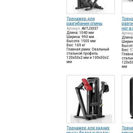
Тренажер для
Трен
разгибания спины
разги
ног в
Артикул:
AVTJ3037
Длина: 1040 мм
Артик
Ширина: 993 мм
Длина
Высота: 1505 мм
Ширин
Вес: 169 кг
Высот
Главная рама: Овальный
Вес: 1
стальной профиль
Главн
120х50х2 мм и 100х50х2
сталь
мм
120х5
мм
Тренажер для задних
Трена
мышц бедра и ягодиц
маши