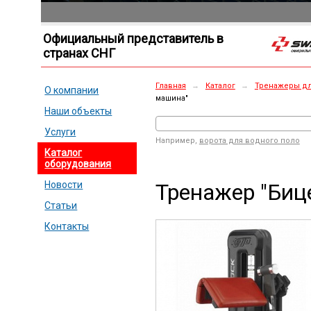
Официальный представитель в
странах СНГ
Главная
→
Каталог
→
Тренажеры дл
О компании
машина"
Наши объекты
Услуги
Например,
ворота для водного поло
Каталог
оборудования
Тренажер "Биц
Новости
Статьи
Контакты