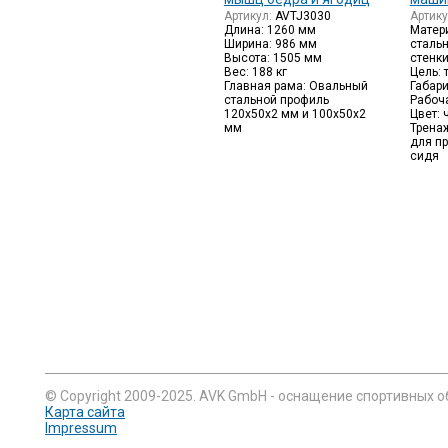
Артикул:
AVTJ3030
Артик
Длина: 1260 мм
Матер
Ширина: 986 мм
сталь
Высота: 1505 мм
стенк
Вес: 188 кг
Цель: 
Главная рама: Овальный
Габар
стальной профиль
Рабоча
120х50х2 мм и 100х50х2
Цвет: 
мм
Трена
для пр
сидя
© Copyright 2009-2025. AVK GmbH - оснащение спортивных о
Карта сайта
Impressum