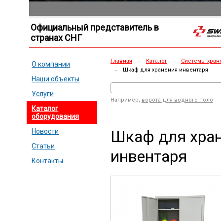
Официальный представитель в
странах СНГ
Главная
→
Каталог
→
Системы хран
О компании
→
Шкаф для хранения инвентаря
Наши объекты
Услуги
Например,
ворота для водного поло
Каталог
оборудования
Шкаф для хра
Новости
Статьи
инвентаря
Контакты