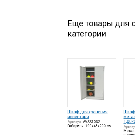
Еще товары для с
категории
Шкаф для хранения
Шкаф
инвентаря
мета
1,00×
Артикул:
AVSS1032
Габариты: 100x45x200 см.
Артик
Метал