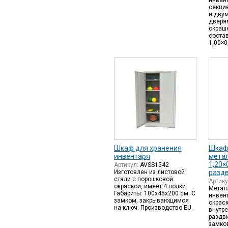
инвент
секци
и дву
дверя
окраш
соста
1,00×0
Шкаф для хранения
Шкаф
инвентаря
мета
1,20×
Артикул:
AVSS1542
Изготовлен из листовой
разд
стали с порошковой
Артик
окраской, имеет 4 полки.
Метал
Габариты: 100х45х200 см. С
инвен
замком, закрывающимся
окрас
на ключ. Производство EU.
внутр
раздв
замко