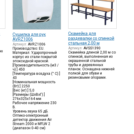
ы
Скамейка для
Сушилка для рук
раздевалки со спинкой
AVRZ1006
стальная 2,00 м
Артикул:
AVRZ1006
Артикул:
AVSS1390
Производство: EU.
ью
Скамейка длиной 2,00 м со
Материал: Ударопрочный
спинкой, выполненная из
корпус из стали покрытой
окрашенной стальной
эпоксидной краской.
трубы и деревянных
[Производительность (м3 /
планок. Оснащена нижней
ч):] 450
полкой для обуви и
[Температура воздуха (° C):]
резиновыми опорами.
43
[Номинальная мощность
(Вт):] 2250
[Вес (кг):] 5,0
[Размеры (ШхВхГ):]
276x325x164 мм
Рабочее напряжение 230
В.
Уровень звука 65 дБ.
Оптико-электронный
детектор движения Air
Stream 2000 и MFLW 2
(диапазон 0-40 см)