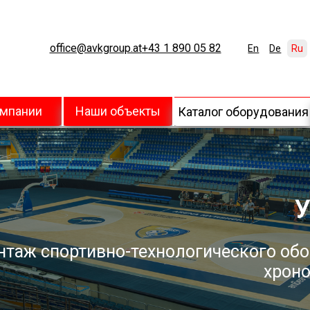
office@avkgroup.at
+43 1 890 05 82
En
De
Ru
омпании
Наши объекты
Каталог оборудования
У
нтаж спортивно-технологического обо
хроно