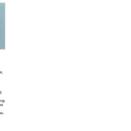
е,
0
тор
ля
ин.