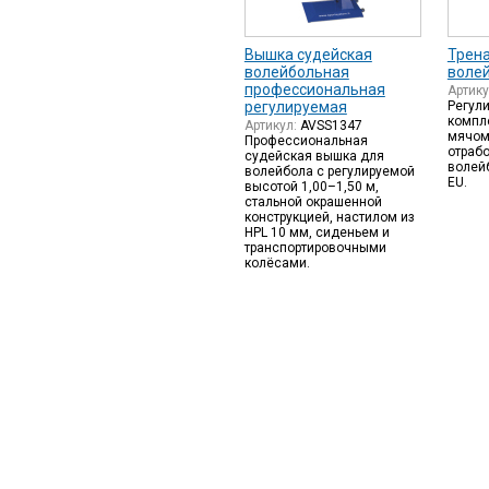
Вышка судейская
Трен
волейбольная
воле
профессиональная
Артик
регулируемая
Регули
компл
Артикул:
AVSS1347
мячом
Профессиональная
отрабо
судейская вышка для
волей
волейбола с регулируемой
EU.
высотой 1,00–1,50 м,
стальной окрашенной
конструкцией, настилом из
HPL 10 мм, сиденьем и
транспортировочными
колёсами.