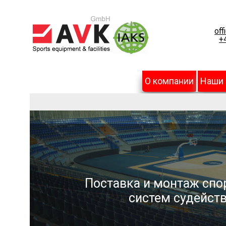
off
+
О компании
Наши
Поставка и монтаж спо
систем судейств