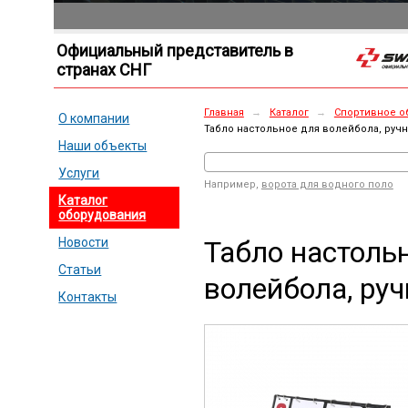
Официальный представитель в
странах СНГ
Главная
→
Каталог
→
Спортивное о
О компании
Табло настольное для волейбола, руч
Наши объекты
Услуги
Например,
ворота для водного поло
Каталог
оборудования
Табло настоль
Новости
Статьи
волейбола, руч
Контакты