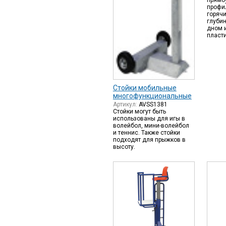
прямо
профил
горяч
глубин
дном 
пласт
Стойки мобильные
многофункциональные
Артикул:
AVSS1381
Стойки могут быть
использованы для игы в
волейбол, мини-волейбол
и теннис. Также стойки
подходят для прыжков в
высоту.