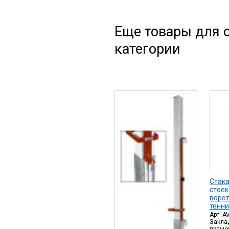
Еще товары для с
категории
Стака
стоек
ворот
тенни
Арт. 
Закла