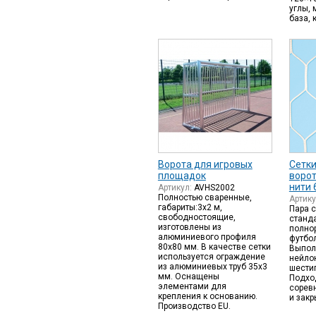
углы,
база, 
Ворота для игровых
Сетки
площадок
ворот
нити 
Артикул:
AVHS2002
Полностью сваренные,
Артик
габариты:3х2 м,
Пара с
свободностоящие,
станд
изготовлены из
полно
алюминиевого профиля
футбол
80х80 мм. В качестве сетки
Выпол
используется ограждение
нейло
из алюминиевых труб 35х3
шести
мм. Оснащены
Подход
элементами для
сорев
крепления к основанию.
и зак
Производство EU.