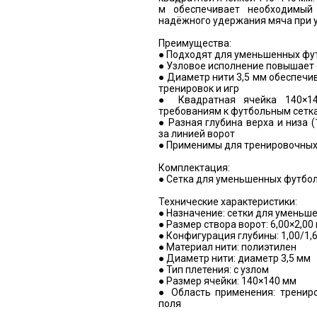
м обеспечивает необходимый
надёжного удержания мяча при у
Преимущества:
● Подходят для уменьшенных фут
● Узловое исполнение повышает 
● Диаметр нити 3,5 мм обеспечи
тренировок и игр
● Квадратная ячейка 140×14
требованиям к футбольным сетк
● Разная глубина верха и низа (
за линией ворот
● Применимы для тренировочных
Комплектация:
● Сетка для уменьшенных футболь
Технические характеристики:
● Назначение: сетки для уменьш
● Размер створа ворот: 6,00×2,00
● Конфигурация глубины: 1,00/1,
● Материал нити: полиэтилен
● Диаметр нити: диаметр 3,5 мм
● Тип плетения: с узлом
● Размер ячейки: 140×140 мм
● Область применения: тренир
поля