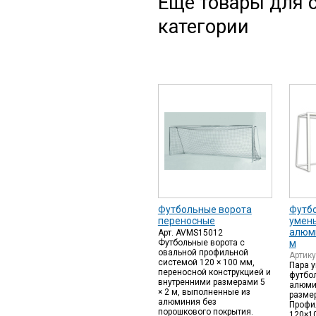
Еще товары для с
категории
Футбольные ворота
Футб
переносные
умен
алюми
Арт. AVMS15012
Футбольные ворота с
м
овальной профильной
Артик
системой 120 × 100 мм,
Пара 
переносной конструкцией и
футбол
внутренними размерами 5
алюми
× 2 м, выполненные из
размер
алюминия без
Профи
порошкового покрытия.
120×1