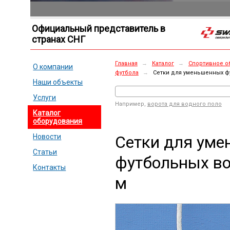
Официальный представитель в
странах СНГ
Главная
→
Каталог
→
Спортивное о
О компании
футбола
→
Сетки для уменьшенных фу
Наши объекты
Услуги
Например,
ворота для водного поло
Каталог
оборудования
Сетки для ум
Новости
Статьи
футбольных во
Контакты
м