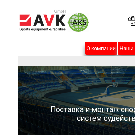
off
+
О компании
Наши
Поставка и монтаж спо
систем судейств