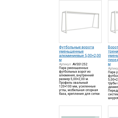
Футбольные ворота
Воро
уменьшенные
трен
алюминиевые 5,00×2,00
умен
м
перед
м
Артикул:
AVSS1252
Пара уменьшенных
Артик
футбольных ворот из
Пара 
алюминия, внутренний
футбо
размер 5,00×2,00 м.
5,00×2
Профиль овальный
трубы 
120×100 мм, усиленные
диаме
углы, мобильная опорная
Перед
база, крепления для сетки.
систе
шнуро