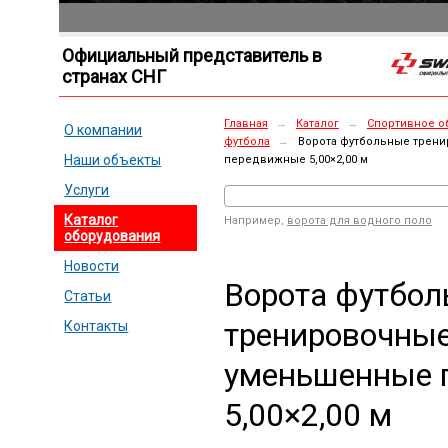
Официальный представитель в
странах СНГ
Главная
→
Каталог
→
Спортивное о
О компании
футбола
→
Ворота футбольные трен
Наши объекты
передвижные 5,00×2,00 м
Услуги
Каталог
Например,
ворота для водного поло
оборудования
Новости
Ворота футбо
Статьи
тренировочны
Контакты
уменьшенные 
5,00×2,00 м