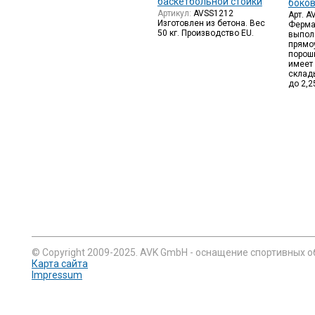
баскетбольной стойки
боко
Артикул:
AVSS1212
Арт. 
Изготовлен из бетона. Вес
Ферма
50 кг. Производство EU.
выпол
прямо
порош
имеет
склад
до 2,2
© Copyright 2009-2025. AVK GmbH - оснащение спортивных о
Карта сайта
Impressum