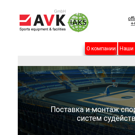
off
+
О компании
Наши
Поставка и монтаж спо
систем судейств