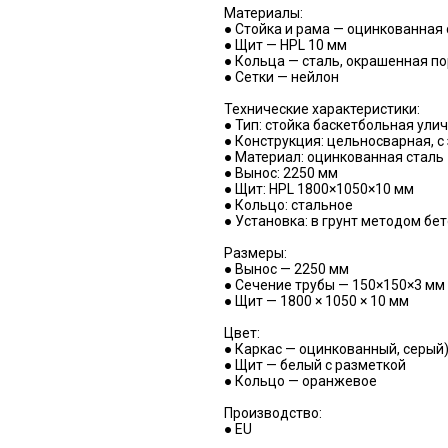
Материалы:
● Стойка и рама — оцинкованная 
● Щит — HPL 10 мм
● Кольца — сталь, окрашенная п
● Сетки — нейлон
Технические характеристики:
● Тип: стойка баскетбольная ули
● Конструкция: цельносварная, 
● Материал: оцинкованная сталь
● Вынос: 2250 мм
● Щит: HPL 1800×1050×10 мм
● Кольцо: стальное
● Установка: в грунт методом бе
Размеры:
● Вынос — 2250 мм
● Сечение трубы — 150×150×3 мм
● Щит — 1800 × 1050 × 10 мм
Цвет:
● Каркас — оцинкованный, серый
● Щит — белый с разметкой
● Кольцо — оранжевое
Производство:
● EU