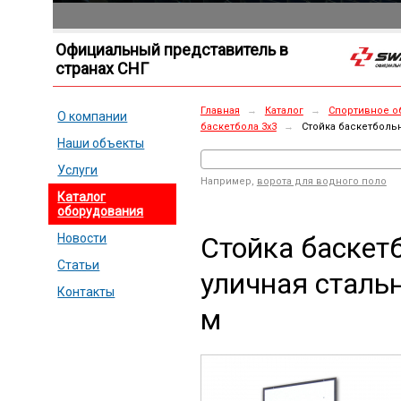
Официальный представитель в
странах СНГ
Главная
→
Каталог
→
Спортивное о
О компании
баскетбола 3х3
→
Стойка баскетбольн
Наши объекты
Услуги
Например,
ворота для водного поло
Каталог
оборудования
Стойка баскет
Новости
Статьи
уличная стальн
Контакты
м