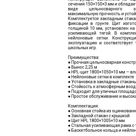
сечения 150×150×3 мм и обладает
виде цельносварного эл
максимальную прочность и устой
Комплектуется закладным стака
фиксации в грунте. Щит изгот
толщиной 10 мм, установлен на
усиливающей тягой. В компле
нейлоновые сетки. Конструкц
эксплуатацию и соответствует
школьных игр.
Преимущества:
● Прочная цельносварная констр
● Вынос 2,25 м
● HPL-щит 1800×1050×10 мм — вл
● Нейлоновые сетки в комплекте
● Установка в закладные стакан
● Стойкость к атмосферным возд
● Подходит для уличных площад
● Простое обслуживание и высок
Комплектация:
● Основная стойка из оцинкованн
● Закладной стакан с крышкой
● Щит HPL 1800×1005×10 мм
● Стальная усиливающая рама с 
● Баскетбольное кольца и нейло