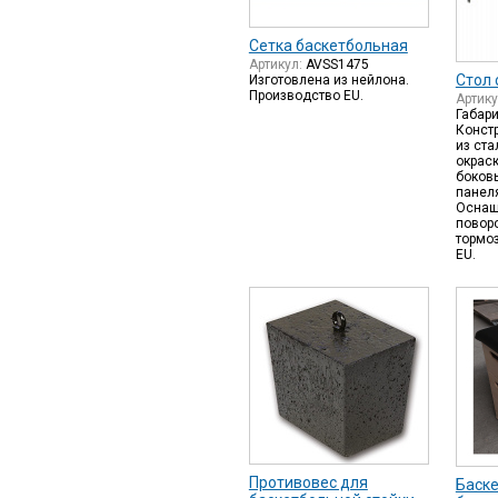
Сетка баскетбольная
Артикул:
AVSS1475
Стол 
Изготовлена из нейлона.
Производство EU.
Артик
Габари
Конст
из ста
окраск
боков
панел
Оснащ
повор
тормо
EU.
Противовес для
Баск