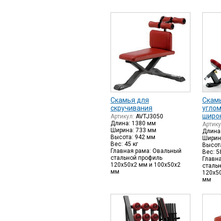
Скамья для
Скам
скручивания
углом
широ
Артикул:
AVTJ3050
Длина: 1380 мм
Артик
Ширина: 733 мм
Длина
Высота: 942 мм
Ширин
Вес: 45 кг
Высот
Главная рама: Овальный
Вес: 5
стальной профиль
Главн
120х50х2 мм и 100х50х2
сталь
мм
120х5
мм