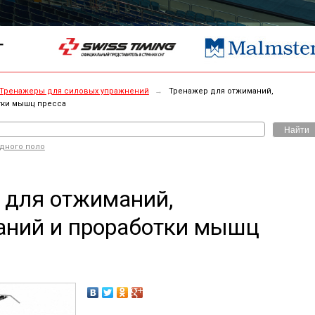
Г
Тренажеры для силовых упражнений
→
Тренажер для отжиманий,
тки мышц пресса
Найти
одного поло
 для отжиманий,
аний и проработки мышц