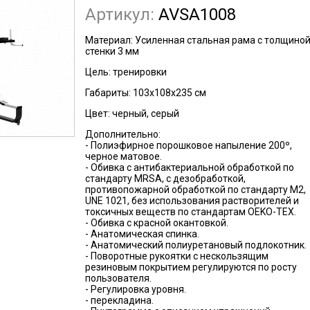
Артикул:
AVSA1008
Материал: Усиленная стальная рама с толщино
стенки 3 мм
Цель: тренировки
Габариты: 103х108х235 см
Цвет: черный, серый
Дополнительно:
- Полиэфирное порошковое напыление 200º,
черное матовое.
- Обивка с антибактериальной обработкой по
стандарту MRSA, с дезобработкой,
противопожарной обработкой по стандарту M2,
UNE 1021, без использования растворителей и
токсичных веществ по стандартам OEKO-TEX.
- Обивка с красной окантовкой.
- Анатомическая спинка.
- Анатомический полиуретановый подлокотник.
- Поворотные рукоятки с нескользящим
резиновым покрытием регулируются по росту
пользователя.
- Регулировка уровня.
- перекладина.