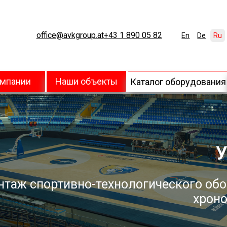
office@avkgroup.at
+43 1 890 05 82
En
De
Ru
омпании
Наши объекты
Каталог оборудования
У
нтаж спортивно-технологического обо
хроно