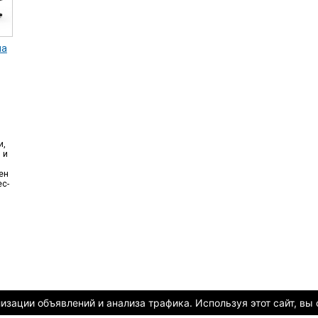
на
и,
 и
ен
с-
зации объявлений и анализа трафика. Используя этот сайт, вы 