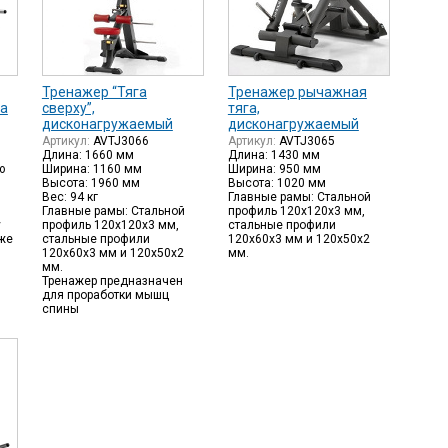
Тренажер “Тяга
Тренажер рычажная
са
сверху”,
тяга,
дисконагружаемый
дисконагружаемый
Артикул:
AVTJ3066
Артикул:
AVTJ3065
Длина: 1660 мм
Длина: 1430 мм
ю
Ширина: 1160 мм
Ширина: 950 мм
Высота: 1960 мм
Высота: 1020 мм
Вес: 94 кг
Главные рамы: Стальной
Главные рамы: Стальной
профиль 120х120х3 мм,
у
профиль 120х120х3 мм,
стальные профили
же
стальные профили
120х60х3 мм и 120х50х2
120х60х3 мм и 120х50х2
мм.
мм.
Тренажер предназначен
для проработки мышц
спины