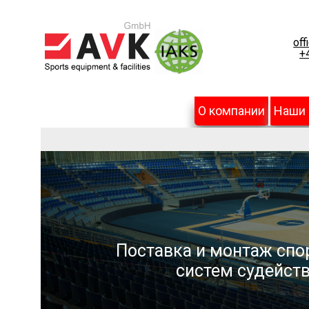
off
+
О компании
Наши
Поставка и монтаж спо
систем судейств