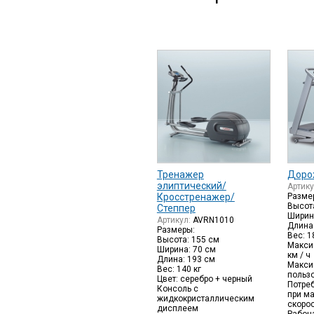
Тренажер
Доро
элиптический/
Артик
Кросстренажер/
Разме
Высот
Степпер
Ширин
Артикул:
AVRN1010
Длина
Размеры:
Вес: 1
Высота: 155 см
Макси
Ширина: 70 см
км / ч
Длина: 193 см
Макси
Вес: 140 кг
пользо
Цвет: серебро + черный
Потре
Консоль с
при м
жидкокристаллическим
скорос
дисплеем