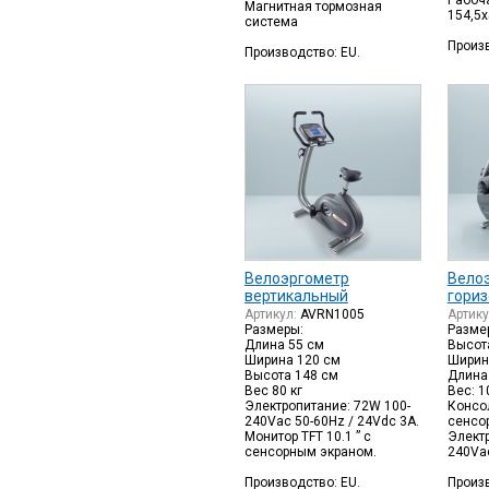
Рабоча
Магнитная тормозная
154,5х
система
Произв
Производство: EU.
Велоэргометр
Вело
вертикальный
гори
Артикул:
AVRN1005
Артик
Размеры:
Разме
Длина 55 см
Высота
Ширина 120 см
Ширин
Высота 148 см
Длина
Вес 80 кг
Вес: 1
Электропитание: 72W 100-
Консол
240Vac 50-60Hz / 24Vdc 3A.
сенсо
Монитор TFT 10.1 ” с
Электр
сенсорным экраном.
240Vac
Производство: EU.
Произв