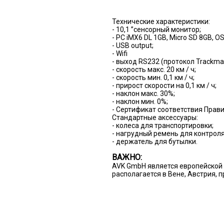
Технические характеристики:
- 10,1 ”сенсорный монитор;
- PC iMX6 DL 1GB, Micro SD 8GB, OS
- USB output;
- Wifi
- выход RS232 (протокол Trackmas
- скорость макс. 20 км / ч;
- скорость мин. 0,1 км / ч;
- прирост скорости на 0,1 км / ч;
- наклон макс. 30%;
- наклон мин. 0%;
- Сертификат соответствия Прави
Стандартные аксессуары:
- колеса для транспортировки;
- нагрудный ремень для контроля
- держатель для бутылки.
ВАЖНО:
AVK GmbH является европейской 
располагается в Вене, Австрия, 