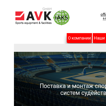
off
+
О компании
Наши
Поставка и монтаж спо
систем судейств