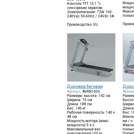
Мощно
Консоль TFT 10.1 ”с
мощнос
сенсорным экраном
Макси
Электропитание: 72W 100-
пользо
240Vac 50-60Hz / 24Vdc 3A.
Произв
Производство: EU.
Дорожка беговая
Доро
Артикул:
AVRN1003
Артик
Размеры: высота: 142 см
Разме
Ширина: 70 см
Высот
Длина: 188 см
Ширин
Вес: 145 кг
Длина
Рабочая поверхность: 140 х
Вес: 1
48 см
Макси
Мощность мотора (макс.
км / ч
мощность) 5 л.с.
Макси
Максимальный вес
пользо
пользователя 150 кг.
Потре