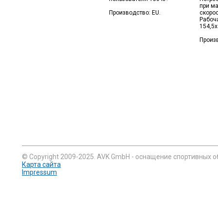
при м
Производство: EU.
скорос
Рабоча
154,5х
Произв
© Copyright 2009-2025. AVK GmbH - оснащение спортивных о
Карта сайта
Impressum