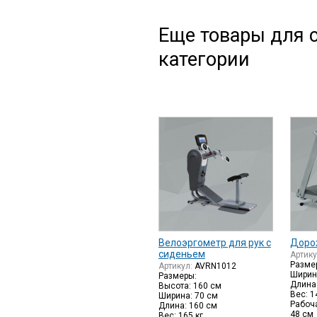
Еще товары для с
категории
Велоэргометр для рук с
Доро
сиденьем
Артик
Размер
Артикул:
AVRN1012
Ширин
Размеры:
Длина
Высота: 160 см
Вес: 1
Ширина: 70 см
Рабоча
Длина: 160 см
48 см
Вес: 165 кг