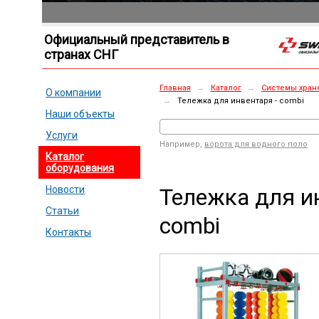
Официальный представитель в
странах СНГ
Главная
→
Каталог
→
Системы хран
О компании
→
Тележка для инвентаря - combi
Наши объекты
Услуги
Например,
ворота для водного поло
Каталог
оборудования
Тележка для и
Новости
Статьи
combi
Контакты