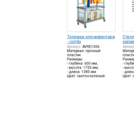
Тележка для инвентаря
Стел
- combi
запи
Артикул:
AVRE1006
Артик
Материал: прочный
Матер
пластик.
пласти
Размеры:
Разме
- глубина: 600 мм,
- глуб
- высота: 1750 мм,
- высо
- длина: 1380 мм.
- длин
Цвет: светло-зеленый.
Цвет: 