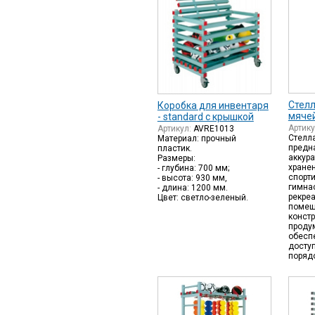
Стелл
Коробка для инвентаря
мяче
- standard c крышкой
Артик
Артикул:
AVRE1013
Стелл
Материал: прочный
предн
пластик.
аккура
Размеры:
хране
- глубина: 700 мм;
спорти
- высота: 930 мм,
гимна
- длина: 1200 мм.
рекре
Цвет: светло-зеленый.
помещ
констр
проду
обесп
доступ
порядо