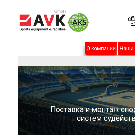
off
+
О компании
Наши
Поставка и монтаж спо
систем судейств