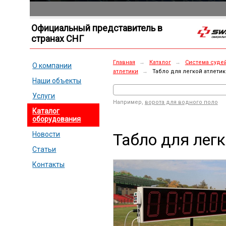
Официальный представитель в
странах СНГ
Главная
→
Каталог
→
Система суде
О компании
атлетики
→
Табло для легкой атлетик
Наши объекты
Услуги
Например,
ворота для водного поло
Каталог
оборудования
Табло для легк
Новости
Статьи
Контакты