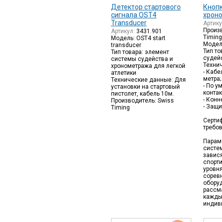
Детектор стартового
Кнопк
сигнала OST4
хроно
Transducer
Артик
Произв
Артикул:
3431.901
Timin
Модель: OST4 start
Модел
transducer
Тип то
Тип товара: элемент
судей
системы судейства и
Техни
хронометража для легкой
- Кабе
атлетики
метра;
Технические данные: Для
- По у
установки на стартовый
контак
пистолет, кабель 10м.
- Конн
Производитель: Swiss
- Защи
Timing
Сертиф
требо
Парам
систе
завися
спорти
уровн
сорев
обору
рассм
кажды
индив