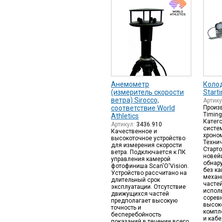
Анемометр
Коло
(измеритель скорости
Starti
ветра) Sirocco,
Артик
соответствие World
Произв
Timin
Athletics
Катег
Артикул:
3436.910
систе
Качественное и
хроно
высокоточное устройство
Техни
для измерения скорости
Старт
ветра. Подключается к ПК
новей
управления камерой
обнар
фотофиниша Scan'O'Vision.
без ка
Устройство рассчитано на
механ
длительный срок
часте
эксплуатации. Отсутствие
испол
движущихся частей
сорев
предполагает высокую
высоко
точность и
компл
бесперебойность
и кабе
показаний в течении всего