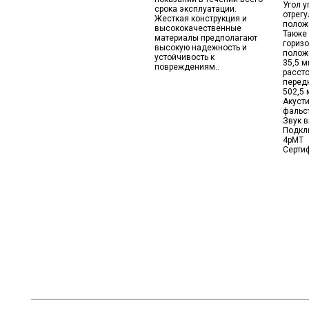
Угол 
срока эксплуатации.
отрегу
Жесткая конструкция и
положе
высококачественные
Также
материалы предполагают
горизо
высокую надежность и
полож
устойчивость к
35,5 
повреждениям..
расст
перед
502,5 
Акуст
фальст
Звук в
Подклю
4pMT
Сертиф