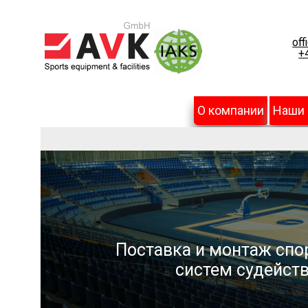
off
+
О компании
Наши
Поставка и монтаж спо
систем судейств