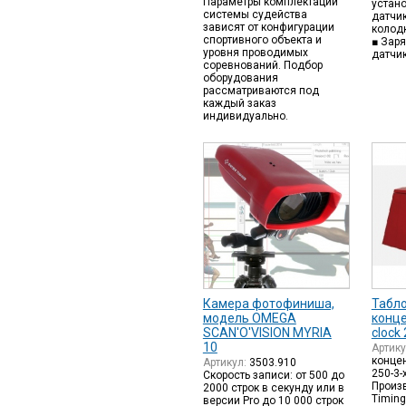
Параметры комплектации
устан
системы судейства
датчи
зависят от конфигурации
колодк
спортивного объекта и
■ Заря
уровня проводимых
датчик
соревнований. Подбор
оборудования
рассматриваются под
каждый заказ
индивидуально.
Камера фотофиниша,
Табл
модель OMEGA
конц
SCAN'O'VISION MYRIA
clock
10
Артик
концен
Артикул:
3503.910
250-3-
Скорость записи: от 500 до
Произв
2000 строк в секунду или в
Timing
версии Pro до 10 000 строк