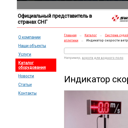
Официальный представитель в
странах СНГ
Главная
→
Каталог
→
Система суде
О компании
атлетики
→
Индикатор скорости ветр
Наши объекты
Услуги
Например,
ворота для водного поло
Каталог
оборудования
Индикатор ско
Новости
Статьи
Контакты