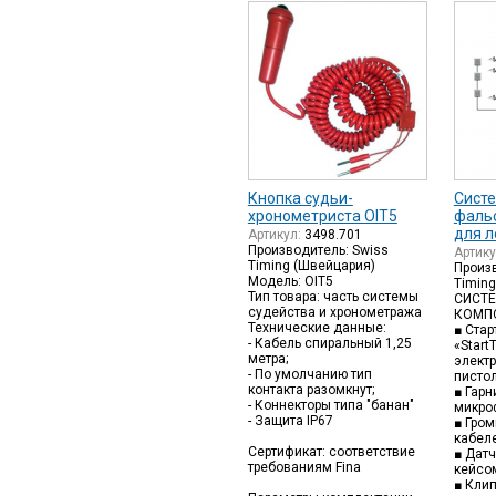
Кнопка судьи-
Сист
хронометриста OIT5
фаль
для л
Артикул:
3498.701
Производитель: Swiss
Артик
Timing (Швейцария)
Произв
Модель: OIT5
Timin
Тип товара: часть системы
СИСТ
судейства и хронометража
КОМП
Технические данные:
■ Стар
- Кабель спиральный 1,25
«Start
метра;
элект
- По умолчанию тип
писто
контакта разомкнут;
■ Гарн
- Коннекторы типа "банан"
микро
- Защита IP67
■ Гром
кабел
Сертификат: соответствие
■ Датч
требованиям Fina
кейсо
■ Кли