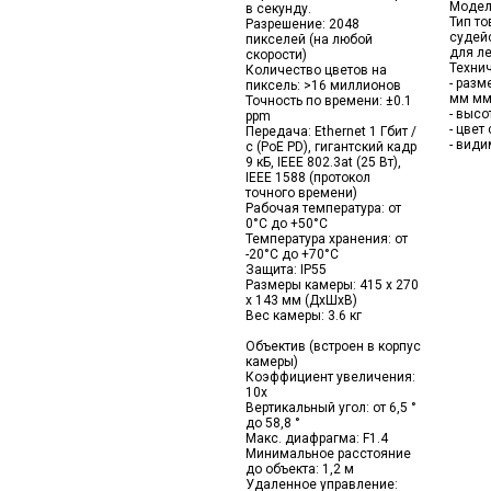
Модел
в секунду.
Тип то
Разрешение: 2048
судей
пикселей (на любой
для ле
скорости)
Техни
Количество цветов на
- разм
пиксель: >16 миллионов
мм мм
Точность по времени: ±0.1
- высо
ppm
- цвет
Передача: Ethernet 1 Гбит /
- види
с (PoE PD), гигантский кадр
9 кБ, IEEE 802.3at (25 Вт),
IEEE 1588 (протокол
точного времени)
Рабочая температура: от
0°C до +50°C
Температура хранения: от
-20°C до +70°C
Защита: IP55
Размеры камеры: 415 x 270
x 143 мм (ДxШxВ)
Вес камеры: 3.6 кг
Объектив (встроен в корпус
камеры)
Коэффициент увеличения:
10x
Вертикальный угол: от 6,5 °
до 58,8 °
Макс. диафрагма: F1.4
Минимальное расстояние
до объекта: 1,2 м
Удаленное управление: