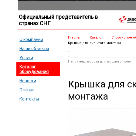
Официальный представитель в
странах СНГ
Главная
→
Каталог
→
Спортивное о
О компании
Крышка для скрытого монтажа
Наши объекты
Услуги
Например,
ворота для водного поло
Каталог
оборудования
Крышка для с
Новости
Статьи
монтажа
Контакты