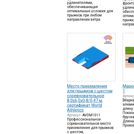
удлинителями,
фронт
обеспечивающая
удлин
оптимальные условия для
обесп
прыжков при любом
оптим
направлении ветра.
прыжк
напра
Место приземления
Марке
для прыжков с шестом
1
соревновательное
Артик
8,0х6,0х0,8/0,47 м,
[Марке
алюми
сертификат World
длину 
Athletics
Показ
Артикул:
AVDM1011
бруска
Профессиональное
Длины:
соревновательное место
Произ
приземления для прыжков
с шестом,