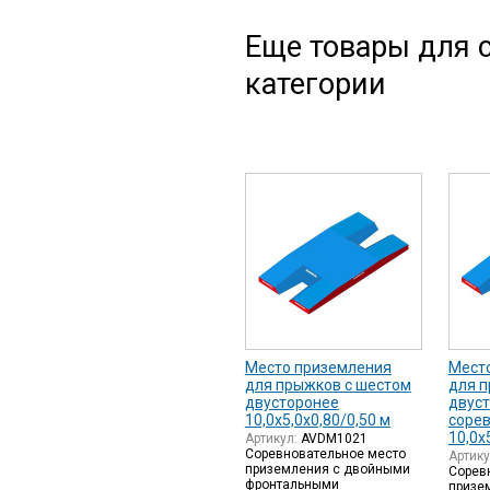
Еще товары для с
категории
Место приземления
Мест
для прыжков с шестом
для п
двусторонее
двус
10,0х5,0х0,80/0,50 м
соре
10,0х
Артикул:
AVDM1021
Соревновательное место
Артик
приземления с двойными
Сорев
фронтальными
призе