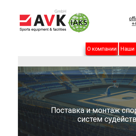
off
+
О компании
Наши
Поставка и монтаж спо
систем судейств