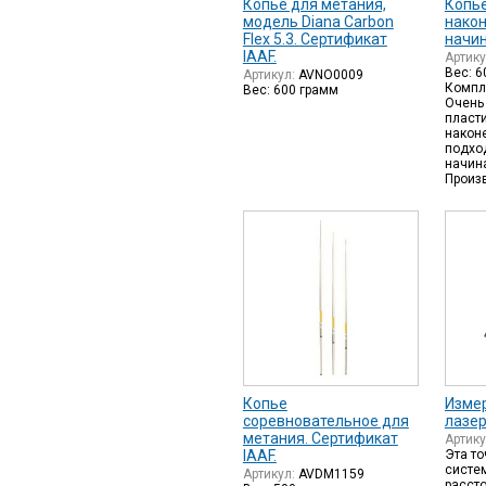
Копье для метания,
Копье
модель Diana Carbon
нако
Flex 5.3. Сертификат
начи
IAAF.
Артик
Вес: 6
Артикул:
AVNO0009
Компле
Вес: 600 грамм
Очень
пласт
након
подхо
начин
Произ
Копье
Изме
соревновательное для
лазе
метания. Сертификат
Артик
IAAF.
Эта т
систе
Артикул:
AVDM1159
расст