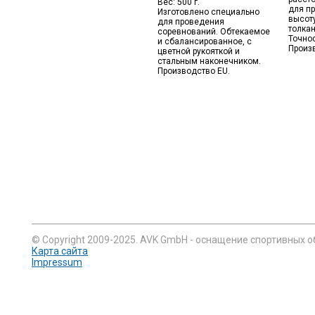
Вес: 500 г.
для п
Изготовлено специально
высоту
для проведения
толка
соревнований. Обтекаемое
Точнос
и сбалансированное, с
Произ
цветной рукояткой и
стальным наконечником.
Производство EU.
© Copyright 2009-2025. AVK GmbH - оснащение спортивных о
Карта сайта
Impressum