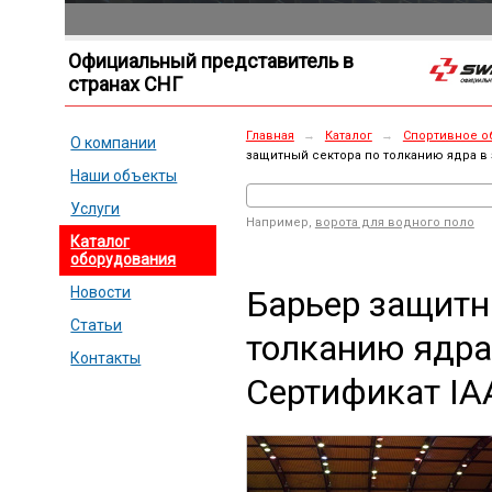
Официальный представитель в
странах СНГ
Главная
→
Каталог
→
Спортивное о
О компании
защитный сектора по толканию ядра в 
Наши объекты
Услуги
Например,
ворота для водного поло
Каталог
оборудования
Барьер защитн
Новости
Статьи
толканию ядра 
Контакты
Сертификат IA