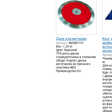
Диск для метания
Круг 
мобил
Артикул:
AVDM1151
Вес: 1,25 кг.
встро
Цвет: Красный.
модел
75% веса диска
Артик
сосредоточены в стальном
Размер
ободе. Корпус диска
м.
изготовлен их прочного
Для и
пластика ABS.
помещ
Производство EU.
Круг с
( диам
внутре
изгот
толщи
специ
обесп
сцепле
устан
из фан
для т
облад