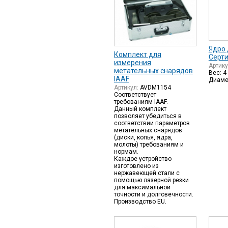
Ядро 
Комплект для
Серти
измерения
Артик
метательных снарядов
Вес: 4 
IAAF
Диамет
Артикул:
AVDM1154
Соответствует
требованиям IAAF.
Данный комплект
позволяет убедиться в
соответствии параметров
метательных снарядов
(диски, копья, ядра,
молоты) требованиям и
нормам.
Каждое устройство
изготовлено из
нержавеющей стали с
помощью лазерной резки
для максимальной
точности и долговечности.
Производство EU.