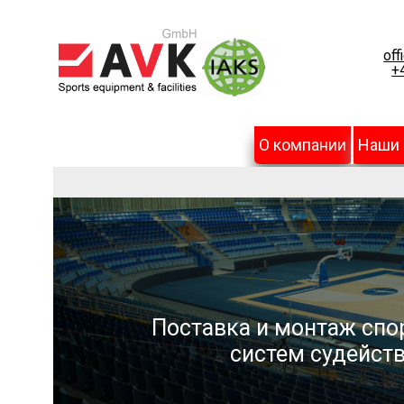
off
+
О компании
Наши
Поставка и монтаж спо
систем судейств