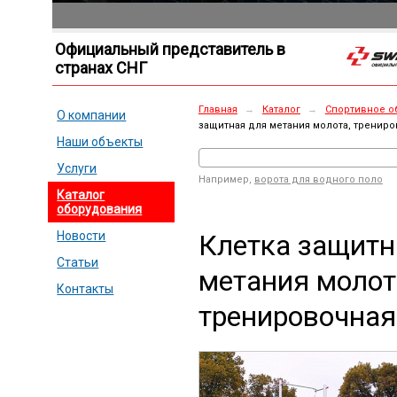
Официальный представитель в
странах СНГ
Главная
→
Каталог
→
Спортивное о
О компании
защитная для метания молота, тренир
Наши объекты
Услуги
Например,
ворота для водного поло
Каталог
оборудования
Клетка защитн
Новости
Статьи
метания молот
Контакты
тренировочная