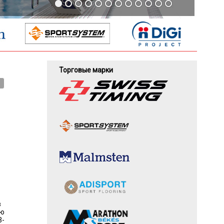
Торговые марки
в
ию
3-