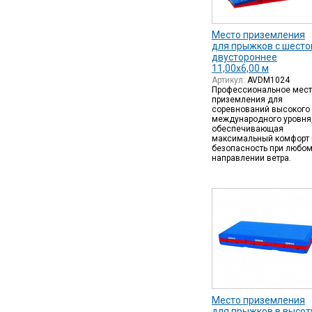
Место приземления
для прыжков с шест
двустороннее
11,00х6,00 м
Артикул:
AVDM1024
Профессиональное мест
приземления для
соревнований высокого
международного уровня
обеспечивающая
максимальный комфорт 
безопасность при любо
направлении ветра.
Место приземления
для прыжков в высот