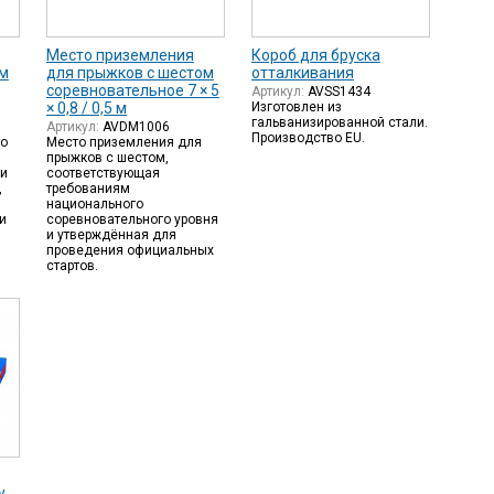
Место приземления
Короб для бруска
ом
для прыжков с шестом
отталкивания
соревновательное 7 × 5
Артикул:
AVSS1434
× 0,8 / 0,5 м
Изготовлен из
гальванизированной стали.
Артикул:
AVDM1006
Производство EU.
о
Место приземления для
прыжков с шестом,
 и
соответствующая
,
требованиям
национального
и
соревновательного уровня
м
и утверждённая для
проведения официальных
стартов.
у,