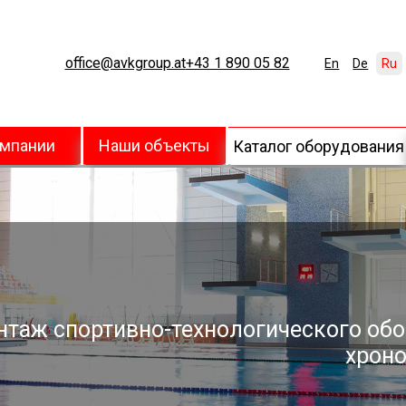
office@avkgroup.at
+43 1 890 05 82
En
De
Ru
омпании
Наши объекты
Каталог оборудования
У
нтаж спортивно-технологического обо
хроно