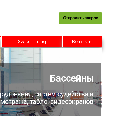
Отправить запрос
Swiss Timing
Контакты
ниверсальные арены
рудования, систем судейства и
метража, табло, видеоэкранов