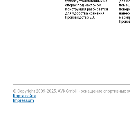
трубок установленных на
для и
опорах под наклоном.
помещ
Конструкция разбирается
поверх
для удобства хранения.
нанес
Производство EU.
марки
Произ
© Copyright 2009-2025. AVK GmbH - оснащение спортивных о
Карта сайта
Impressum