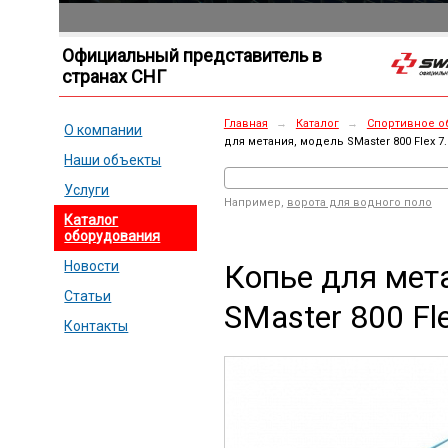
Официальный представитель в
странах СНГ
Главная
→
Каталог
→
Спортивное о
О компании
для метания, модель SMaster 800 Flex 7.
Наши объекты
Услуги
Например,
ворота для водного поло
Каталог
оборудования
Копье для мет
Новости
Статьи
SMaster 800 Fle
Контакты