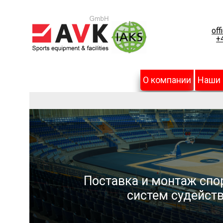
off
+
О компании
Наши
Поставка и монтаж спо
систем судейств