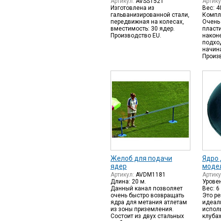
Артикул:
AVSS1521
Артик
Изготовлена из
Вес: 4
гальванизированной стали,
Компле
передвижная на колесах,
Очень
вместимость: 30 ядер.
пласт
Производство EU.
након
подхо
начин
Произ
Желоб для подачи
Ядро 
ядер
моде
Артикул:
AVDM1181
Артик
Длина: 20 м.
Уровен
Данный канал позволяет
Вес: 6 
очень быстро возвращать
Это р
ядра для метания атлетам
идеал
из зоны приземления.
испол
Состоит из двух стальных
клуба