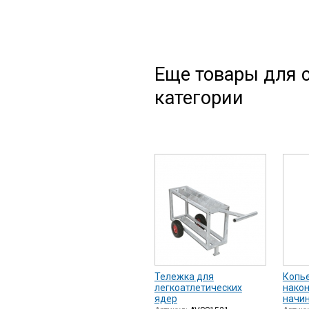
Еще товары для с
категории
Тележка для
Копье
легкоатлетических
нако
ядер
начи