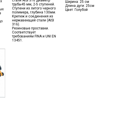
стали AISI 316 диаметр
х
Ширина: 25 см
трубы45 мм, 2-5 ступеней.
Длина дуги: 25см
Ступени из литого черного
ых
Цвет: Голубой
полимера, глубина 130мм.
з
Крепеж и соединения из
нержавеющей стали (AISI
до
316).
Резиновые проставки.
Соответствует
требованиям FINA и UNI EN
13451.