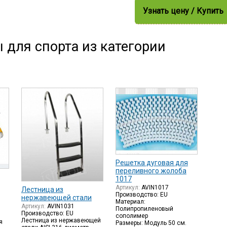
Узнать цену / Купить
 для спорта из категории
Решетка дуговая для
переливного жолоба
1017
Артикул:
AVIN1017
Лестница из
Производство: EU
нержавеющей стали
Материал:
Артикул:
AVIN1031
Полипропиленовый
Производство: EU
сополимер
Лестница из нержавеющей
я
Размеры: Модуль 50 см.