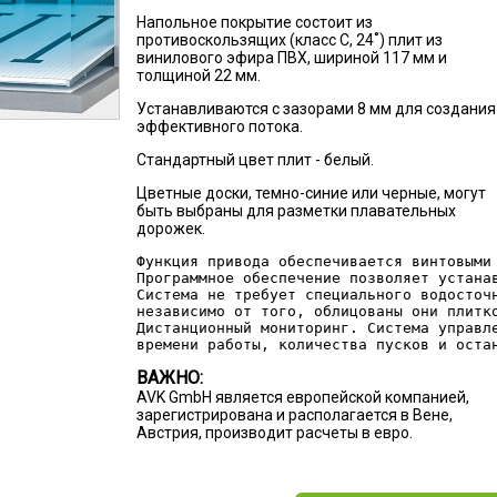
Напольное покрытие состоит из
противоскользящих (класс C, 24˚) плит из
винилового эфира ПВХ, шириной 117 мм и
толщиной 22 мм.
Устанавливаются с зазорами 8 мм для создания
эффективного потока.
Стандартный цвет плит - белый.
Цветные доски, темно-синие или черные, могут
быть выбраны для разметки плавательных
дорожек.
Функция привода обеспечивается винтовыми
Программное обеспечение позволяет устана
Система не требует специального водосточ
независимо от того, облицованы они плитк
Дистанционный мониторинг. Система управл
времени работы, количества пусков и оста
ВАЖНО:
AVK GmbH является европейской компанией,
зарегистрирована и располагается в Вене,
Австрия, производит расчеты в евро.