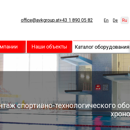
office@avkgroup.at
+43 1 890 05 82
En
De
Ru
омпании
Наши объекты
Каталог оборудования
У
нтаж спортивно-технологического обо
хроно