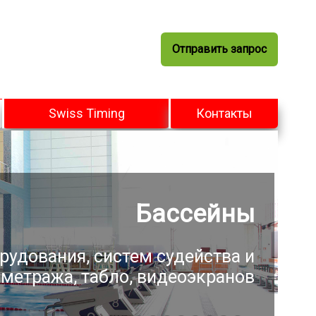
Отправить запрос
Swiss Timing
Контакты
ниверсальные арены
рудования, систем судейства и
метража, табло, видеоэкранов