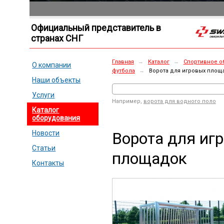
Официальный представитель в
странах СНГ
Главная
→
Каталог
→
Спортивное о
О компании
футбола
→
Ворота для игровых площ
Наши объекты
Услуги
Например,
ворота для водного поло
Каталог
оборудования
Ворота для иг
Новости
Статьи
площадок
Контакты