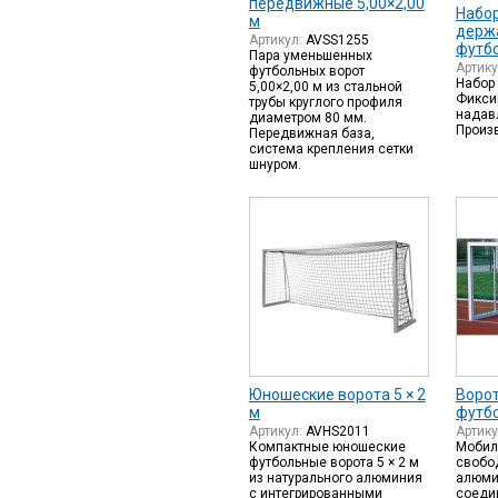
передвижные 5,00×2,00
Набо
м
держ
Артикул:
AVSS1255
футбо
Пара уменьшенных
Артик
футбольных ворот
Набор 
5,00×2,00 м из стальной
Фикси
трубы круглого профиля
надав
диаметром 80 мм.
Произ
Передвижная база,
система крепления сетки
шнуром.
Юношеские ворота 5 × 2
Ворот
м
футб
Артикул:
AVHS2011
Артик
Компактные юношеские
Мобил
футбольные ворота 5 × 2 м
свобо
из натурального алюминия
алюми
с интегрированными
соеди