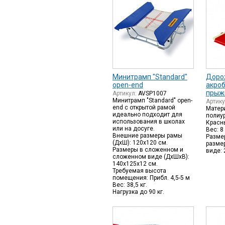
Минитрамп "Standard"
Доро
open-end
акро
прыж
Артикул:
AVSP1007
Минитрамп "Standard" open-
Артик
end с открытой рамой
Матери
идеально подходит для
полиу
использования в школах
Красн
или на досуге.
Вес: 8 
Внешние размеры рамы
Размер
(ДхШ): 120х120 см.
разме
Размеры в сложенном и
виде: 
сложенном виде (ДхШхВ):
140x125x12 см.
Требуемая высота
помещения: Прибл. 4,5-5 м
Вес: 38,5 кг.
Нагрузка до 90 кг.