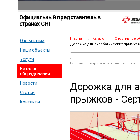
Официальный представитель в
странах СНГ
Главная
→
Каталог
→
Спортивное о
О компании
Дорожка для акробатических прыжков 
Наши объекты
Услуги
Например,
ворота для водного поло
Каталог
оборудования
Дорожка для а
Новости
Статьи
прыжков - Сер
Контакты