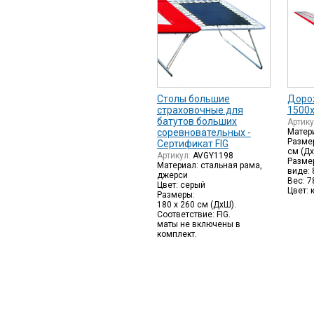
Столы большие
Доро
страховочные для
1500х
батутов больших
Артик
соревновательных -
Матер
Размер
Сертификат FIG
см (Д
Артикул:
AVGY1198
Разме
Материал: стальная рама,
виде: 
джерси
Вес: 7
Цвет: серый
Цвет: 
Размеры:
180 х 260 см (ДхШ).
Соответствие: FIG.
маты не включены в
комплект.